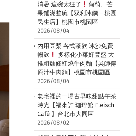
消暑 這碗太狂了
葡萄、芒
果鋪滿整碗【双利冰饌 – 桃園
民生店】桃園市桃園區
2026/08/04
內用豆漿 各式茶飲 冰沙免費
暢飲
多樣化小菜好豐盛 大
推粗麵條紅燒牛肉麵【吳師傅
原汁牛肉麵】桃園市桃園區
2026/08/04
老宅裡的一場古早味甜點午茶
時光【福來許 珈琲館 Fleisch
Café 】台北市大同區
2026/08/02