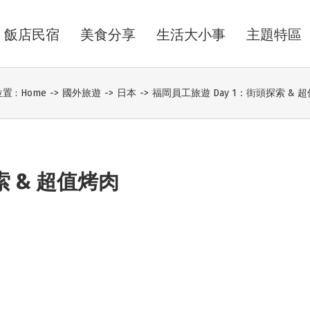
飯店民宿
美食分享
生活大小事
主題特區
置 :
Home
->
國外旅遊
->
日本
->
福岡員工旅遊 Day 1：街頭探索 & 
索 & 超值烤肉