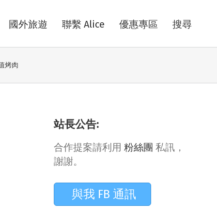
國外旅遊
聯繫 Alice
優惠專區
搜尋
超值烤肉
站長公告:
合作提案請利用
粉絲團
私訊，
謝謝。
與我 FB 通訊