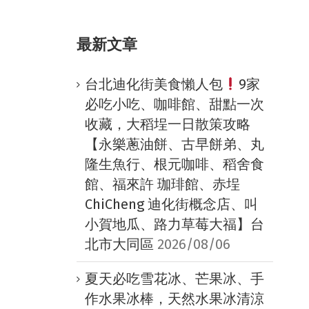
最新文章
台北迪化街美食懶人包
9家
必吃小吃、咖啡館、甜點一次
收藏，大稻埕一日散策攻略
【永樂蔥油餅、古早餅弟、丸
隆生魚行、根元咖啡、稻舍食
館、福來許 珈琲館、赤埕
ChiCheng 迪化街概念店、叫
小賀地瓜、路力草莓大福】台
北市大同區
2026/08/06
夏天必吃雪花冰、芒果冰、手
作水果冰棒，天然水果冰清涼