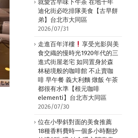
就愛古早味下午茶 在地十年
迪化街必吃排隊美食【古早餅
弟】台北市大同區
2026/07/31
走進百年洋樓
享受光影與美
食交織的慢時光1920年代的三
進式街屋老宅 如同置身於森
林秘境般的咖啡館 不止賣咖
啡 早午餐 義大利麵 燉飯 午茶
都很有水準【根元咖啡
elementi】台北市大同區
2026/07/30
位在小學斜對面的美食推薦
18種香料費時一個多小時翻抄