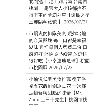
北到池上 池上到台南 台南回
桃園 一趟讓大人小孩都捨不
得下車的夢幻列車【環島之星
三麗鷗萌旅號 】
2026/07/27
市場裏的排隊美食 現炸出爐
的金黃酥脆 每一口都是幸福
滋味 難怪每個人都買二份 口
感超好 外酥脆 內Q彈 放涼也
很好吃【小幸運地瓜球】桃園
市桃園區
2026/07/23
小檜溪低調美食推薦 從五香
豬五花飯到剉冰豆花 一次滿
足鹹食與甜點的味蕾【Mr.
Zhuo 上日十先生】桃園市桃