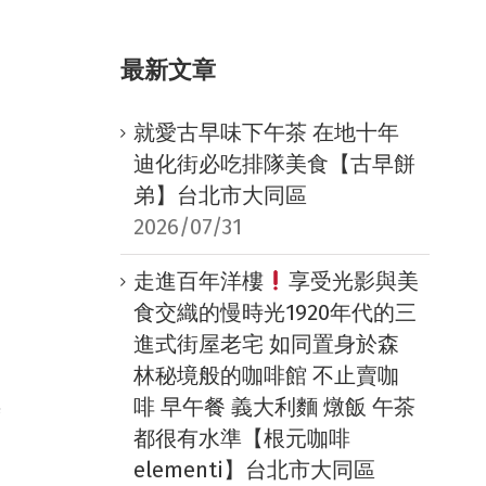
最新文章
就愛古早味下午茶 在地十年
迪化街必吃排隊美食【古早餅
弟】台北市大同區
2026/07/31
走進百年洋樓
享受光影與美
食交織的慢時光1920年代的三
進式街屋老宅 如同置身於森
林秘境般的咖啡館 不止賣咖
啡 早午餐 義大利麵 燉飯 午茶
時
都很有水準【根元咖啡
elementi】台北市大同區