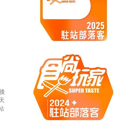
後
天
站