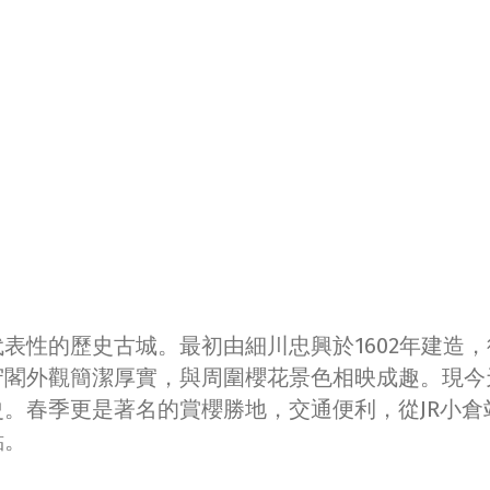
表性的歷史古城。最初由細川忠興於1602年建造，
守閣外觀簡潔厚實，與周圍櫻花景色相映成趣。現今
。春季更是著名的賞櫻勝地，交通便利，從JR小倉
點。