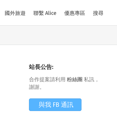
國外旅遊
聯繫 Alice
優惠專區
搜尋
站長公告:
合作提案請利用
粉絲團
私訊，
謝謝。
與我 FB 通訊