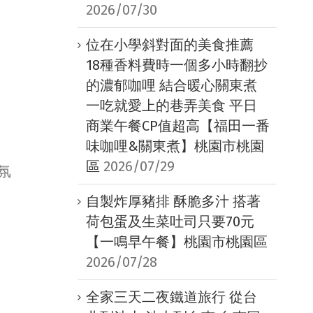
2026/07/30
位在小學斜對面的美食推薦
18種香料費時一個多小時翻抄
的濃郁咖哩 結合暖心關東煮
一吃就愛上的巷弄美食 平日
商業午餐CP值超高【福田一番
味咖哩&關東煮】桃園市桃園
區
2026/07/29
氛
自製炸厚豬排 酥脆多汁 搭著
荷包蛋及生菜吐司只要70元
【一鳴早午餐】桃園市桃園區
2026/07/28
全家三天二夜鐵道旅行 從台