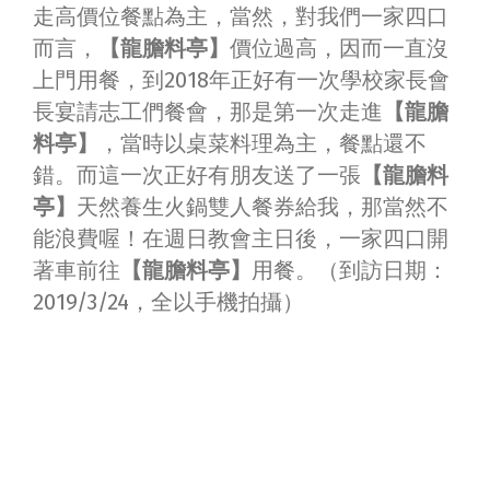
走高價位餐點為主，當然，對我們一家四口
而言，
【龍膽料亭】
價位過高，因而一直沒
上門用餐，到2018年正好有一次學校家長會
長宴請志工們餐會，那是第一次走進
【龍膽
料亭】
，當時以桌菜料理為主，餐點還不
錯。而這一次正好有朋友送了一張
【龍膽料
亭】
天然養生火鍋雙人餐券給我，那當然不
能浪費喔！在週日教會主日後，一家四口開
著車前往
【龍膽料亭】
用餐。（到訪日期：
2019/3/24，全以手機拍攝）