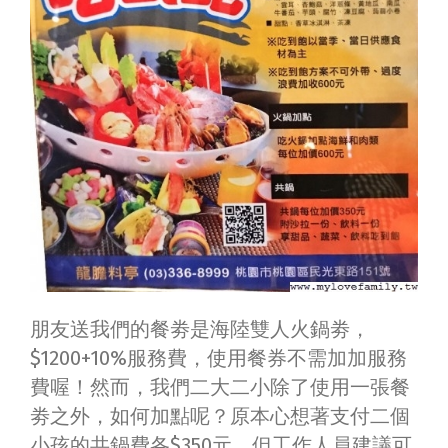
朋友送我們的餐劵是海陸雙人火鍋劵，
$1200+10%服務費，使用餐券不需加加服務
費喔！然而，我們二大二小除了使用一張餐
劵之外，如何加點呢？原本心想著支付二個
小孩的共鍋費各$350元，但工作人員建議可