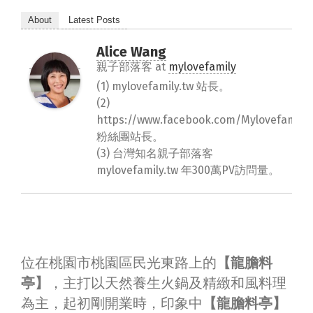
About
Latest Posts
Alice Wang
親子部落客
at
mylovefamily
(1) mylovefamily.tw 站長。
(2)
https://www.facebook.com/Mylovefamily.
粉絲團站長。
(3) 台灣知名親子部落客
mylovefamily.tw 年300萬PV訪問量。
位在桃園市桃園區民光東路上的
【龍膽料
亭】
，主打以天然養生火鍋及精緻和風料理
為主，起初剛開業時，印象中
【龍膽料亭】