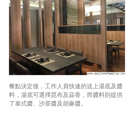
餐點決定後，工作人員快速的送上湯底及醬
料，湯底可選擇昆布及蒜香，而醬料則提供
了泰式醬、沙茶醬及胡麻醬。