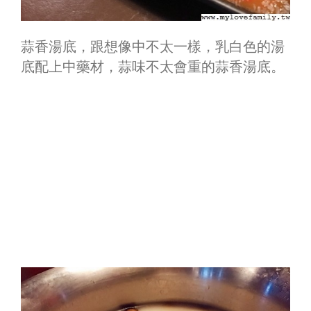
蒜香湯底，跟想像中不太一樣，乳白色的湯
底配上中藥材，蒜味不太會重的蒜香湯底。