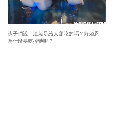
孩子們說：這魚是給人類吃的嗎？好殘忍，
為什麼要吃掉牠呢？