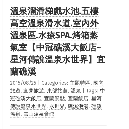
溫泉溜滑梯戲水池.五樓
高空溫泉滑水道.室內外
溫泉區.水療SPA.烤箱蒸
氣室【中冠礁溪大飯店~
星河傳說溫泉水世界】宜
蘭礁溪
2015/08/25
|
Categories:
主題特區
,
國內
旅遊
,
宜蘭旅遊
,
東部旅遊
,
溫泉
|
Tags:
中
冠礁溪大飯店
,
宜蘭景點
,
宜蘭飯店
,
星河
傳說溫泉水世界
,
水世界
,
礁溪泡湯
,
礁溪
溫泉
,
雪山溫泉會館