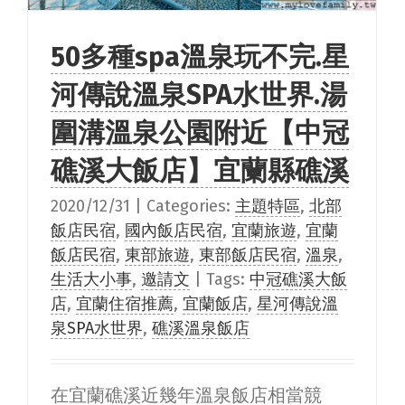
50多種spa溫泉玩不完.星
河傳說溫泉SPA水世界.湯
圍溝溫泉公園附近【中冠
礁溪大飯店】宜蘭縣礁溪
2020/12/31
|
Categories:
主題特區
,
北部
飯店民宿
,
國內飯店民宿
,
宜蘭旅遊
,
宜蘭
飯店民宿
,
東部旅遊
,
東部飯店民宿
,
溫泉
,
生活大小事
,
邀請文
|
Tags:
中冠礁溪大飯
店
,
宜蘭住宿推薦
,
宜蘭飯店
,
星河傳說溫
泉SPA水世界
,
礁溪溫泉飯店
在宜蘭礁溪近幾年溫泉飯店相當競