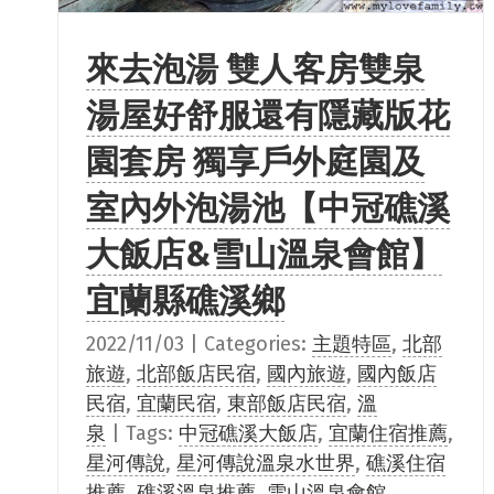
來去泡湯 雙人客房雙泉
湯屋好舒服還有隱藏版花
園套房 獨享戶外庭園及
室內外泡湯池【中冠礁溪
大飯店&雪山溫泉會館】
宜蘭縣礁溪鄉
2022/11/03
|
Categories:
主題特區
,
北部
旅遊
,
北部飯店民宿
,
國內旅遊
,
國內飯店
民宿
,
宜蘭民宿
,
東部飯店民宿
,
溫
泉
|
Tags:
中冠礁溪大飯店
,
宜蘭住宿推薦
,
星河傳說
,
星河傳說溫泉水世界
,
礁溪住宿
推薦
,
礁溪溫泉推薦
,
雪山溫泉會館