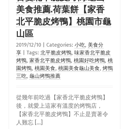
美食推薦.荷葉餅【家香
北平脆皮烤鴨】桃園市龜
山區
2019/12/10
|
Categories:
小吃
,
美食分
享
|
Tags:
北平脆皮烤鴨
,
味家香北平脆皮
烤鴨
,
家香北平脆皮烤鴨
,
桃園好吃烤鴨
,
桃
園烤鴨
,
桃園美食
,
桃園美食龜山美食
,
烤鴨
三吃
,
龜山烤鴨推薦
從幾年前吃過【家香北平脆皮烤鴨】
後，就愛上這家有溫度的烤鴨店，
【家香北平脆皮烤鴨】不止是賣著令
人難忘 [...]