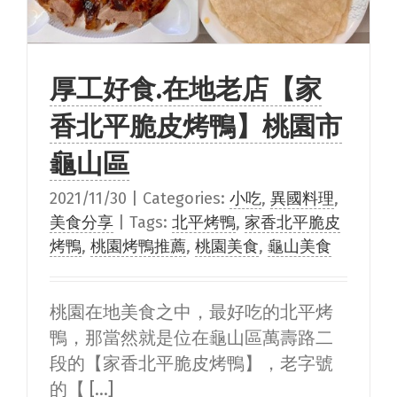
厚工好食.在地老店【家
香北平脆皮烤鴨】桃園市
龜山區
2021/11/30
|
Categories:
小吃
,
異國料理
,
美食分享
|
Tags:
北平烤鴨
,
家香北平脆皮
烤鴨
,
桃園烤鴨推薦
,
桃園美食
,
龜山美食
桃園在地美食之中，最好吃的北平烤
鴨，那當然就是位在龜山區萬壽路二
段的【家香北平脆皮烤鴨】，老字號
的【 [...]