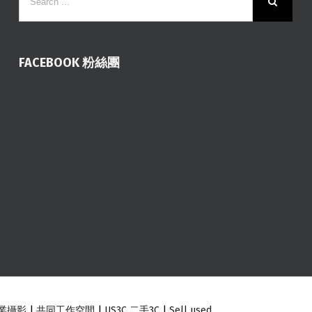
FACEBOOK 粉絲團
業攝影
|
共同工作空間
|
US3C 二手3C
|
Sell used