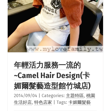
年輕活力服務一流的
~Camel Hair Design(卡
媚爾髮藝造型館竹城店)
2014/09/04
|
Categories:
主題特區
,
桃園
生活好店
,
特色店家
|
Tags:
卡媚爾髮藝