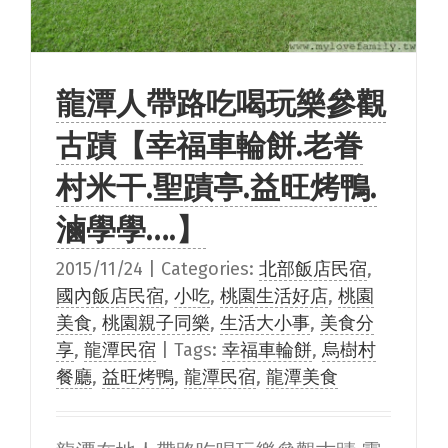
龍潭人帶路吃喝玩樂參觀
古蹟【幸福車輪餅.老眷
村米干.聖蹟亭.益旺烤鴨.
滷學學….】
2015/11/24
|
Categories:
北部飯店民宿
,
國內飯店民宿
,
小吃
,
桃園生活好店
,
桃園
美食
,
桃園親子同樂
,
生活大小事
,
美食分
享
,
龍潭民宿
|
Tags:
幸福車輪餅
,
烏樹村
餐廳
,
益旺烤鴨
,
龍潭民宿
,
龍潭美食