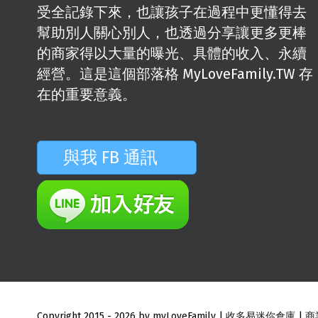
受全記錄下來，也讓孩子在過程中更懂得去
幫助別人關心別人，也透過分享讓更多更棒
的商家得以大量的曝光、具體的收入、永續
經營。這是這個部落格 MyLoveFamily.TW 存
在的重要意義。
與我 FB 通訊
Copyright 2015 -
2026 by myLoveFamily |
收多易迷你倉庫
|
商