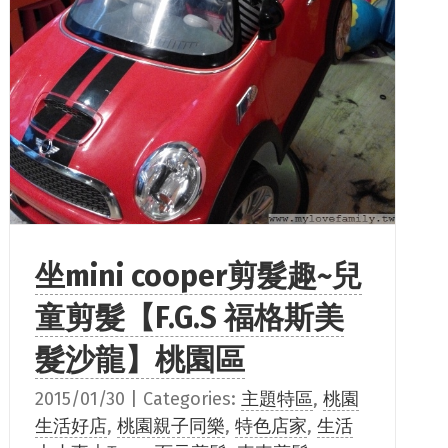
坐mini cooper剪髮趣~兒
童剪髮【F.G.S 福格斯美
髮沙龍】桃園區
2015/01/30
|
Categories:
主題特區
,
桃園
生活好店
,
桃園親子同樂
,
特色店家
,
生活