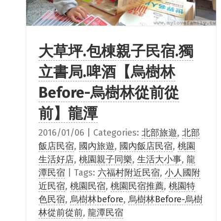
大草坪.包棟親子民宿.獨
立書局.啤酒【烏樹林
Before-烏樹林從前從
前】龍潭
2016/01/06
|
Categories:
北部旅遊
,
北部
飯店民宿
,
國內旅遊
,
國內飯店民宿
,
桃園
生活好店
,
桃園親子同樂
,
生活大小事
,
龍
潭民宿
|
Tags:
六福村附近民宿
,
小人國附
近民宿
,
桃園民宿
,
桃園民宿推薦
,
桃園特
色民宿
,
烏樹林before
,
烏樹林Before-烏樹
林從前從前
,
龍潭民宿