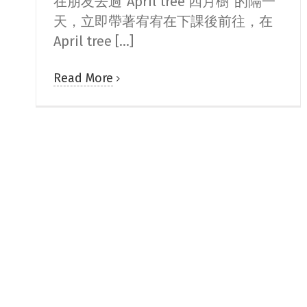
在朋友去過"April tree 四月樹"的隔一
天，立即帶著宥宥在下課後前往，在
April tree [...]
Read More