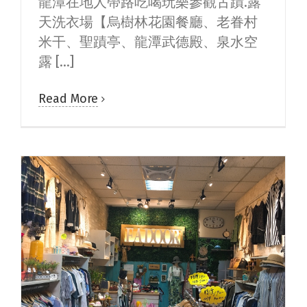
龍潭在地人帶路吃喝玩樂參觀古蹟.露
天洗衣場【烏樹林花園餐廳、老眷村
米干、聖蹟亭、龍潭武德殿、泉水空
露 [...]
Read More