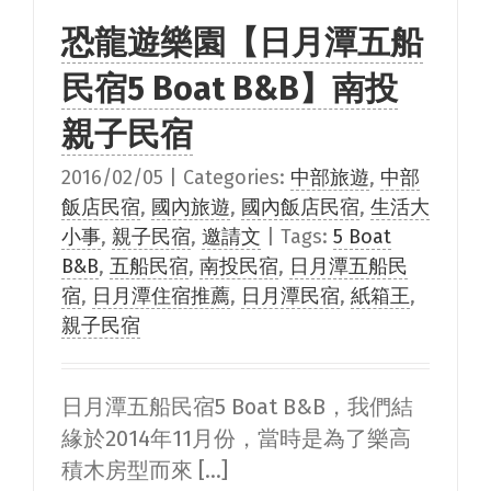
恐龍遊樂園【日月潭五船
民宿5 Boat B&B】南投
親子民宿
2016/02/05
|
Categories:
中部旅遊
,
中部
飯店民宿
,
國內旅遊
,
國內飯店民宿
,
生活大
小事
,
親子民宿
,
邀請文
|
Tags:
5 Boat
B&B
,
五船民宿
,
南投民宿
,
日月潭五船民
宿
,
日月潭住宿推薦
,
日月潭民宿
,
紙箱王
,
親子民宿
日月潭五船民宿5 Boat B&B，我們結
緣於2014年11月份，當時是為了樂高
積木房型而來 [...]