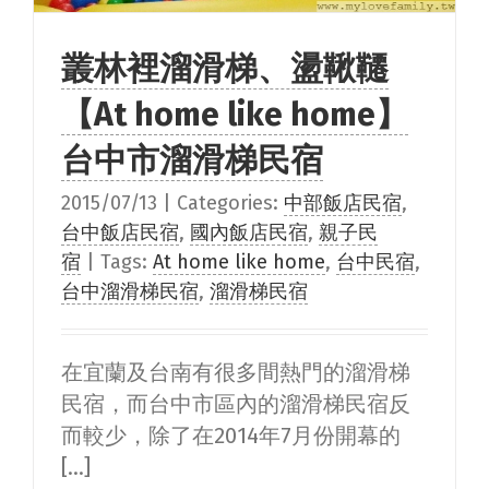
叢林裡溜滑梯、盪鞦韆
【At home like home】
台中市溜滑梯民宿
2015/07/13
|
Categories:
中部飯店民宿
,
台中飯店民宿
,
國內飯店民宿
,
親子民
宿
|
Tags:
At home like home
,
台中民宿
,
台中溜滑梯民宿
,
溜滑梯民宿
在宜蘭及台南有很多間熱門的溜滑梯
民宿，而台中市區內的溜滑梯民宿反
而較少，除了在2014年7月份開幕的
[...]