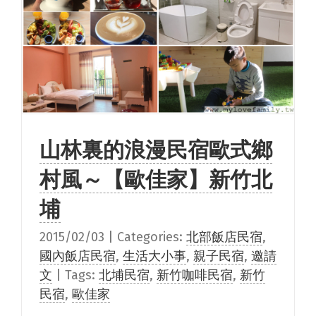
山林裏的浪漫民宿歐式鄉
村風～【歐佳家】新竹北
埔
2015/02/03
|
Categories:
北部飯店民宿
,
國內飯店民宿
,
生活大小事
,
親子民宿
,
邀請
文
|
Tags:
北埔民宿
,
新竹咖啡民宿
,
新竹
民宿
,
歐佳家