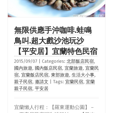
無限供應手沖咖啡.蛙鳴
鳥叫.超大戲沙池玩沙
【平安居】宜蘭特色民宿
2015/09/07
|
Categories:
北部飯店民宿
,
國內旅遊
,
國內飯店民宿
,
宜蘭旅遊
,
宜蘭民
宿
,
宜蘭飯店民宿
,
東部旅遊
,
生活大小事
,
親子民宿
,
邀請文
|
Tags:
宜蘭民宿
,
宜蘭
親子民宿
,
平安居
宜蘭懶人行程：【羅東運動公園】－