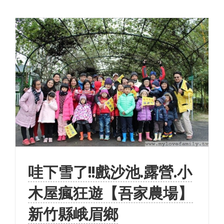
哇下雪了!!戲沙池.露營.小
木屋瘋狂遊【吾家農場】
新竹縣峨眉鄉