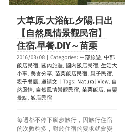
大草原.大浴缸.夕陽.日出
【自然風情景觀民宿】
住宿.早餐.DIY～苗栗
2016/03/08
|
Categories:
中部旅遊
,
中部
飯店民宿
,
國內旅遊
,
國內飯店民宿
,
生活大
小事
,
美食分享
,
苗栗飯店民宿
,
親子民宿
,
親子餐廳
,
邀請文
|
Tags:
Natural View
,
自
然風情
,
自然風情景觀民宿
,
苗栗飯店
,
苗粟
景點
,
飯店民宿
每週都不停下腳步旅行，因旅行住宿
的次數夠多，對於住宿的要求就會變