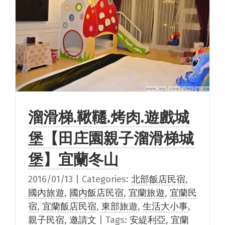
溜滑梯.鞦韆.烤肉.遊戲城
堡【田庄園親子溜滑梯城
堡】宜蘭冬山
2016/01/13
|
Categories:
北部飯店民宿
,
國內旅遊
,
國內飯店民宿
,
宜蘭旅遊
,
宜蘭民
宿
,
宜蘭飯店民宿
,
東部旅遊
,
生活大小事
,
親子民宿
,
邀請文
|
Tags:
安緹利亞
,
宜蘭