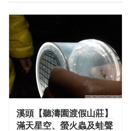
溪頭【聽濤園渡假山莊】
滿天星空、螢火蟲及蛙聲