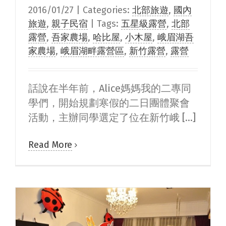
2016/01/27
|
Categories:
北部旅遊
,
國內
旅遊
,
親子民宿
|
Tags:
五星級露營
,
北部
露營
,
吾家農場
,
哈比屋
,
小木屋
,
峨眉湖吾
家農場
,
峨眉湖畔露營區
,
新竹露營
,
露營
話說在半年前，Alice媽媽我的二專同
學們，開始規劃寒假的二日團體聚會
活動，主辦同學選定了位在新竹峨 [...]
Read More