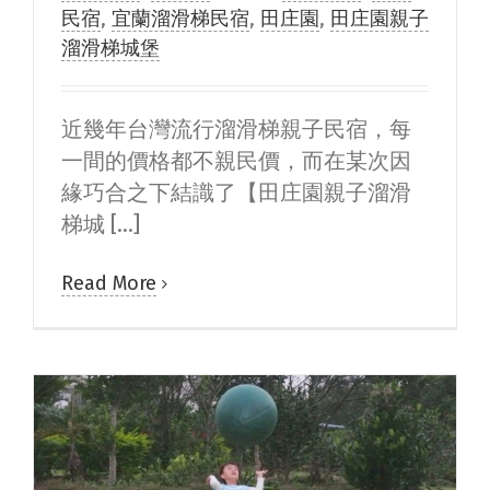
民宿
,
宜蘭溜滑梯民宿
,
田庄園
,
田庄園親子
溜滑梯城堡
近幾年台灣流行溜滑梯親子民宿，每
一間的價格都不親民價，而在某次因
緣巧合之下結識了【田庄園親子溜滑
梯城 [...]
Read More