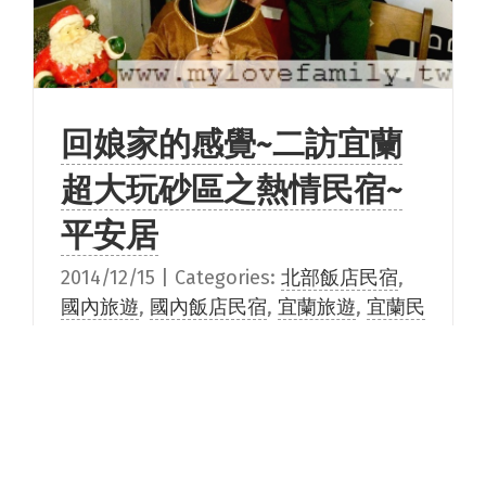
回娘家的感覺~二訪宜蘭
超大玩砂區之熱情民宿~
平安居
2014/12/15
|
Categories:
北部飯店民宿
,
國內旅遊
,
國內飯店民宿
,
宜蘭旅遊
,
宜蘭民
宿
,
東部旅遊
,
生活大小事
,
親子民宿
,
邀請
文
|
Tags:
宜蘭民宿
,
平安居
三週前的週末才來過宜蘭，當時跟同
學們入住包棟民宿及有些同學入住平