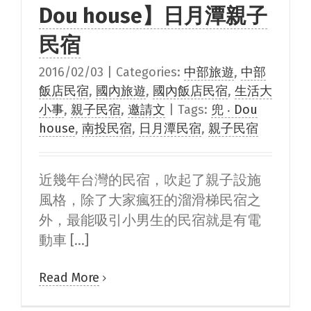
Dou house】日月潭親子
民宿
2016/02/03
|
Categories:
中部旅遊
,
中部
飯店民宿
,
國內旅遊
,
國內飯店民宿
,
生活大
小事
,
親子民宿
,
邀請文
|
Tags:
兜 ‧ Dou
house
,
南投民宿
,
日月潭民宿
,
親子民宿
近幾年台灣的民宿，吹起了親子設施
風格，除了大家瘋狂的溜滑梯民宿之
外，最能吸引小男生的民宿就是有電
動車 [...]
Read More