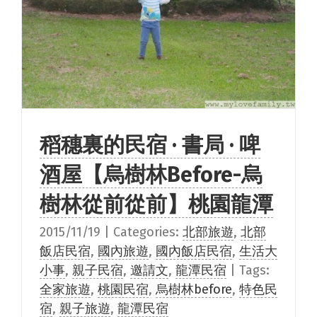
稻穗裏的民宿 · 書局 · 啤
酒屋【烏樹林Before-烏
樹林從前從前】桃園龍潭
2015/11/19
|
Categories:
北部旅遊
,
北部
飯店民宿
,
國內旅遊
,
國內飯店民宿
,
生活大
小事
,
親子民宿
,
邀請文
,
龍潭民宿
|
Tags:
全家旅遊
,
桃園民宿
,
烏樹林before
,
特色民
宿
,
親子旅遊
,
龍潭民宿