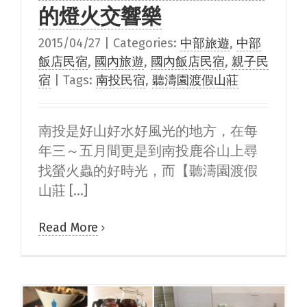
的燈火交響樂
2015/04/27
|
Categories:
中部旅遊
,
中部
飯店民宿
,
國內旅遊
,
國內飯店民宿
,
親子民
宿
|
Tags:
南投民宿
,
聽濤園渡假山莊
南投是好山好水好風光的地方，在每
年三～五月間更是到南投鹿谷山上尋
找螢火蟲的好時光，而【聽濤園渡假
山莊 [...]
Read More