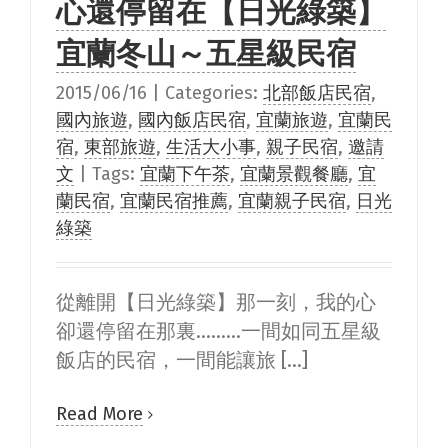
心還停留在【日光綠築】
宜蘭冬山～五星級民宿
2015/06/16
|
Categories:
北部飯店民宿
,
國內旅遊
,
國內飯店民宿
,
宜蘭旅遊
,
宜蘭民
宿
,
東部旅遊
,
生活大小事
,
親子民宿
,
邀請
文
|
Tags:
宜蘭下午茶
,
宜蘭景觀餐廳
,
宜
蘭民宿
,
宜蘭民宿推薦
,
宜蘭親子民宿
,
日光
綠築
從離開【日光綠築】那一刻，我的心
卻還停留在那裏.........一間如同五星級
飯店的民宿，一間能讓旅 [...]
Read More