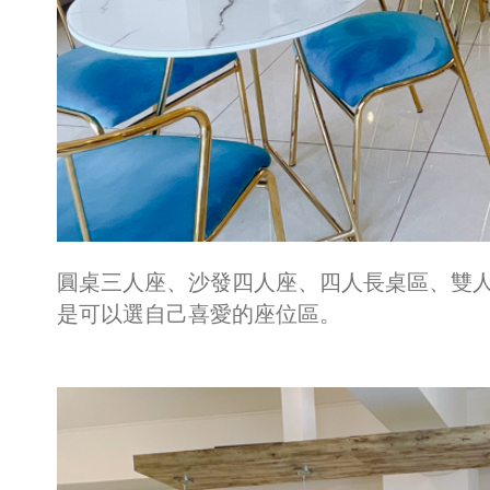
圓桌三人座、沙發四人座、四人長桌區、雙
是可以選自己喜愛的座位區。