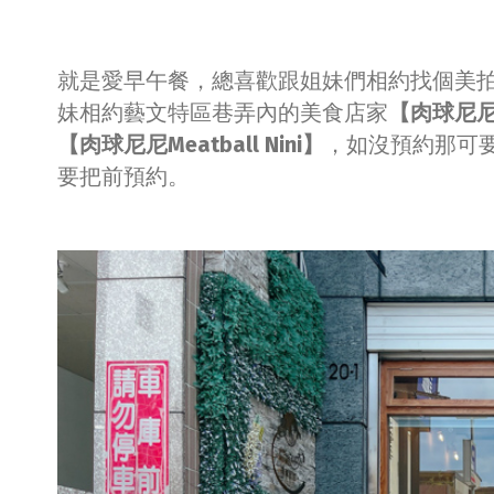
就是愛早午餐，總喜歡跟姐妹們相約找個美
妹相約藝文特區巷弄內的美食店家
【肉球尼尼Me
【肉球尼尼Meatball Nini】
，如沒預約那可
要把前預約。