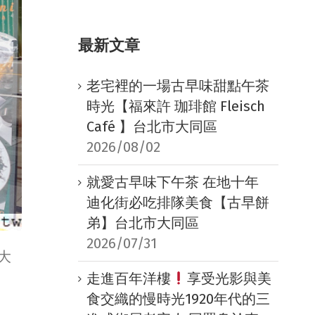
最新文章
老宅裡的一場古早味甜點午茶
時光【福來許 珈琲館 Fleisch
Café 】台北市大同區
2026/08/02
就愛古早味下午茶 在地十年
迪化街必吃排隊美食【古早餅
弟】台北市大同區
2026/07/31
大
走進百年洋樓
享受光影與美
食交織的慢時光1920年代的三