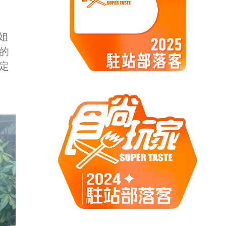
姐
的
定