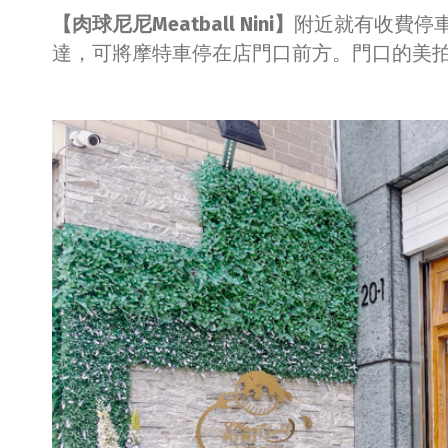
【肉球尼尼Meatball Nini】
附近就有收費停
達，可將摩特車停在店門口前方。門口的美