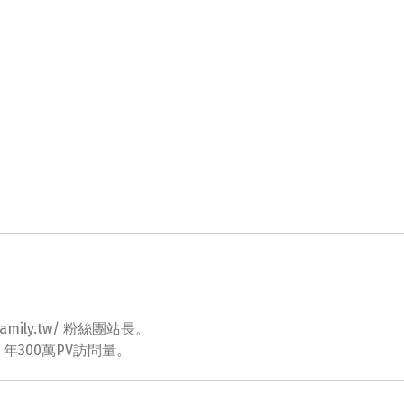
ovefamily.tw/ 粉絲團站長。
tw 年300萬PV訪問量。