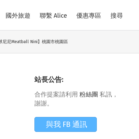
國外旅遊
聯繫 Alice
優惠專區
搜尋
Meatball Nini】桃園市桃園區
站長公告:
合作提案請利用
粉絲團
私訊，
謝謝。
與我 FB 通訊