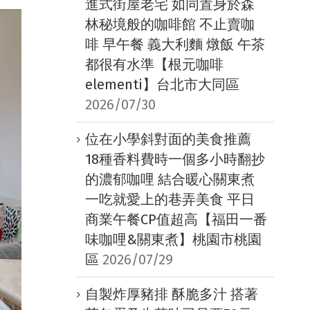
進式街屋老宅 如同置身於森
林秘境般的咖啡館 不止賣咖
啡 早午餐 義大利麵 燉飯 午茶
都很有水準【根元咖啡
elementi】台北市大同區
2026/07/30
位在小學斜對面的美食推薦
18種香料費時一個多小時翻抄
的濃郁咖哩 結合暖心關東煮
一吃就愛上的巷弄美食 平日
商業午餐CP值超高【福田一番
味咖哩&關東煮】桃園市桃園
區
2026/07/29
自製炸厚豬排 酥脆多汁 搭著