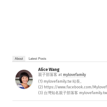
About
Latest Posts
Alice Wang
親子部落客
at
mylovefamily
(1) mylovefamily.tw 站長。
(2) https://www.facebook.com/Myl
(3) 台灣知名親子部落客 mylovefamily.