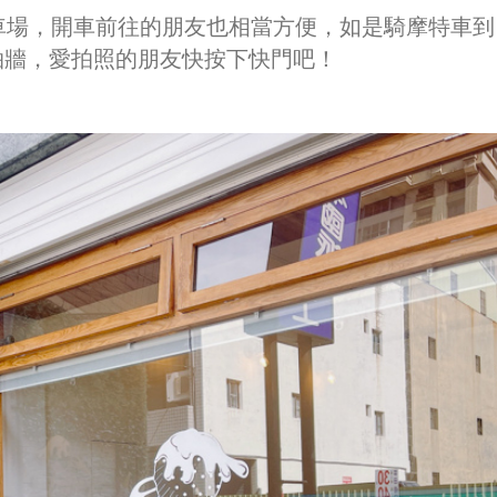
車場，開車前往的朋友也相當方便，如是騎摩特車到
拍牆，愛拍照的朋友快按下快門吧！