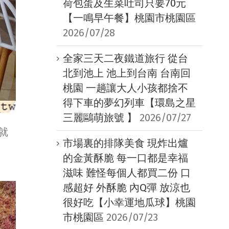
荷包蛋及生菜吐司只要70元
【一鳴早午餐】桃園市桃園區
2026/07/28
全家三天二夜鐵道旅行 從台
北到池上 池上到台南 台南回
桃園 一趟讓大人小孩都捨不
得下車的夢幻列車【環島之星
三麗鷗萌旅號 】
2026/07/27
就
市場裏的排隊美食 現炸出爐
的金黃酥脆 每一口都是幸福
滋味 難怪每個人都買二份 口
感超好 外酥脆 內Q彈 放涼也
很好吃【小幸運地瓜球】桃園
市桃園區
2026/07/23