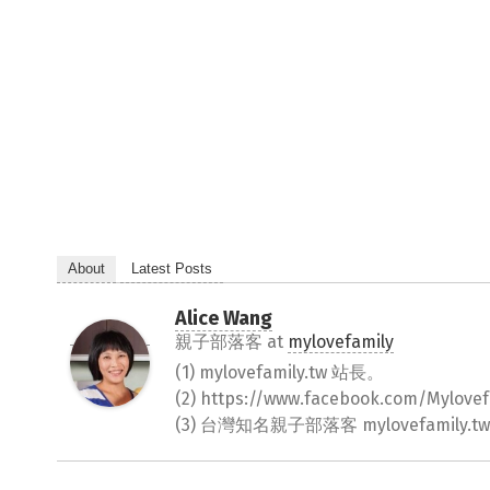
About
Latest Posts
Alice Wang
親子部落客
at
mylovefamily
(1) mylovefamily.tw 站長。
(2) https://www.facebook.com/Myl
(3) 台灣知名親子部落客 mylovefamily.