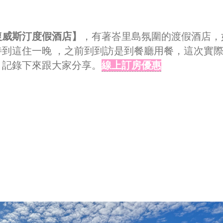
復威斯汀度假酒店】
，有著峇里島氛圍的渡假酒店，
到這住一晚 ，之前到到訪是到餐廳用餐，這次實
？記錄下來跟大家分享。
線上訂房優惠