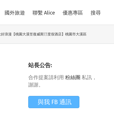
國外旅遊
聯繫 Alice
優惠專區
搜尋
飲好浪漫【桃園大溪笠復威斯汀度假酒店】桃園市大溪區
站長公告:
合作提案請利用
粉絲團
私訊，
謝謝。
與我 FB 通訊