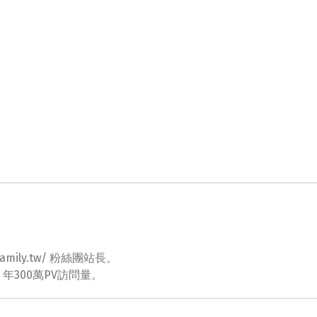
ovefamily.tw/ 粉絲團站長。
tw 年300萬PV訪問量。