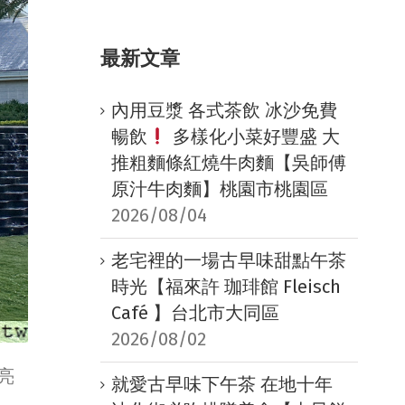
最新文章
內用豆漿 各式茶飲 冰沙免費
暢飲
多樣化小菜好豐盛 大
推粗麵條紅燒牛肉麵【吳師傅
原汁牛肉麵】桃園市桃園區
2026/08/04
老宅裡的一場古早味甜點午茶
時光【福來許 珈琲館 Fleisch
Café 】台北市大同區
2026/08/02
亮
就愛古早味下午茶 在地十年