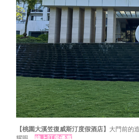
【桃園大溪笠復威斯汀度假酒店】
大門前的
耀眼。
線上訂房優惠