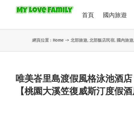
首頁
國內旅遊
網頁位置 :
Home
->
北部旅遊
,
北部飯店民宿
,
國內旅遊
唯美峇里島渡假風格泳池酒店
【桃園大溪笠復威斯汀度假酒