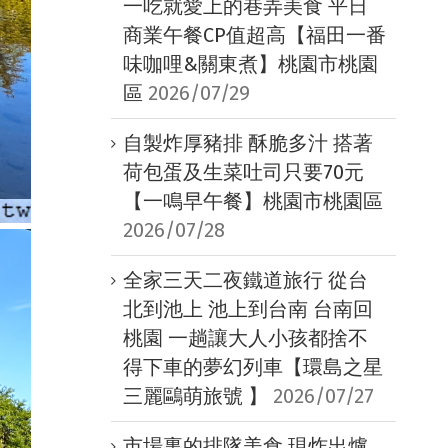
一吃就愛上的巷弄美食 平日
商業午餐CP值超高【福田一番
味咖哩&關東煮】桃園市桃園
區
2026/07/29
自製炸厚豬排 酥脆多汁 搭著
荷包蛋及生菜吐司只要70元
【一鳴早午餐】桃園市桃園區
2026/07/28
全家三天二夜鐵道旅行 從台
北到池上 池上到台南 台南回
桃園 一趟讓大人小孩都捨不
得下車的夢幻列車【環島之星
三麗鷗萌旅號 】
2026/07/27
市場裏的排隊美食 現炸出爐