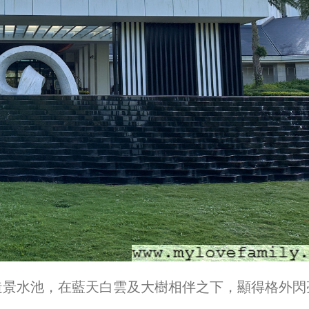
造景水池，在藍天白雲及大樹相伴之下，顯得格外閃