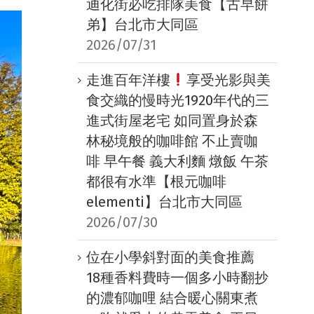
迪化街必吃排隊美食【古早餅
弟】台北市大同區
2026/07/31
走進百年洋樓
享受光影與美
食交織的慢時光1920年代的三
進式街屋老宅 如同置身於森
林秘境般的咖啡館 不止賣咖
啡 早午餐 義大利麵 燉飯 午茶
都很有水準【根元咖啡
elementi】台北市大同區
2026/07/30
位在小學斜對面的美食推薦
18種香料費時一個多小時翻抄
的濃郁咖哩 結合暖心關東煮