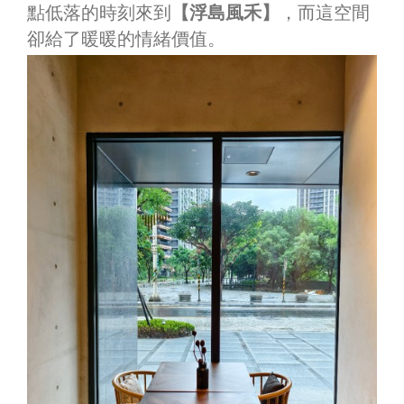
點低落的時刻來到
【浮島風禾】
，而這空間
卻給了暖暖的情緒價值。