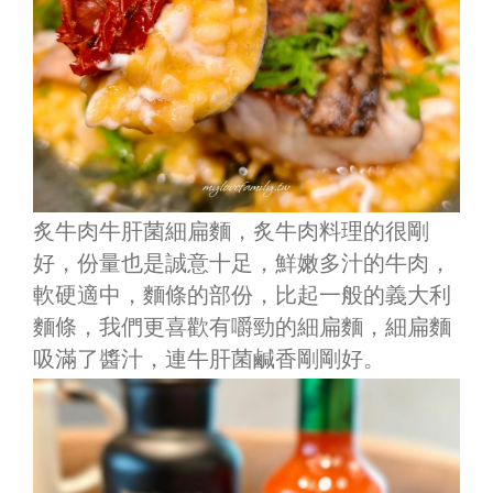
炙牛肉牛肝菌細扁麵，炙牛肉料理的很剛
好，份量也是誠意十足，鮮嫩多汁的牛肉，
軟硬適中，麵條的部份，比起一般的義大利
麵條，我們更喜歡有嚼勁的細扁麵，細扁麵
吸滿了醬汁，連牛肝菌鹹香剛剛好。