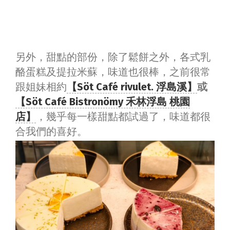
另外，甜點的部份，除了鬆餅之外，各式乳
酪蛋糕及提拉米蘇，味道也很棒，之前很常
跟姐妹相約
【Söt Café rivulet. 浮島溪】
或
【Söt Café Bistronömy 禾林浮島 桃園
店】
，幾乎每一樣甜點都試過了，味道都很
合我們的喜好。