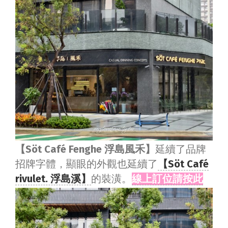
【Söt Café Fenghe 浮島風禾】
延續了品牌
招牌字體，顯眼的外觀也延續了
【Söt Café
rivulet. 浮島溪】
的裝潢。
線上訂位請按此