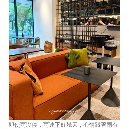
即使雨沒停，雨連下好幾天，心情跟著雨有