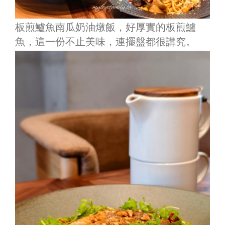
板煎鱸魚南瓜奶油燉飯，好厚實的板煎鱸
魚，這一份不止美味，連擺盤都很講究。