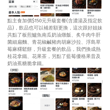
點主食加價$150元升級套餐(含濃湯及指定飲
品)，飲品也可以補差額更換，這次跟好姐妹
共點了板煎鱸魚南瓜奶油燉飯、炙牛肉牛肝
菌細扁麵、青花椒鹹豬肉胡麻沙拉、浮島草
莓
麻糬鬆
餅
，升級套餐的飲品，我們換成熱
桂花拿鐵、花果茶，另點了藍莓優格果昔及
奶油蕉糖脆拿鐵。