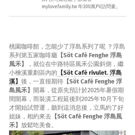
mylovefamily.tw 年300萬PV訪問量。
桃園咖啡館，怎能少了浮島系列了呢 ？浮島
系列第五家咖啡廳
【Söt Café Fenghe 浮島
風禾】
，就位在中路特區風禾公園斜側，繼
小檜溪重劃區內的
【Söt Café rivulet. 浮島
溪】
後，一直很期待
【Söt Café Fenghe 浮
島風禾】
開幕，從原先預計於2025年暑假期
間開幕，而裝潢工程延後到2025年10月下旬
才開始試營運，聽到這消息後，立馬約了好
姐妹，相約來去
【Söt Café Fenghe 浮島風
禾】
放鬆吃美食。