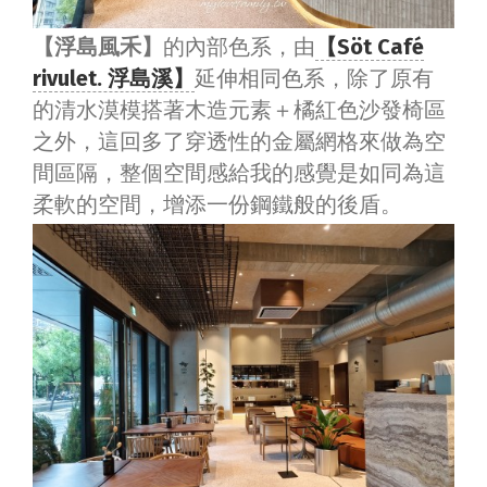
【浮島風禾】
的內部色系，由
【Söt Café
rivulet. 浮島溪】
延伸相同色系，除了原有
的清水漠模搭著木造元素＋橘紅色沙發椅區
之外，這回多了穿透性的金屬網格來做為空
間區隔，整個空間感給我的感覺是如同為這
柔軟的空間，增添一份鋼鐵般的後盾。