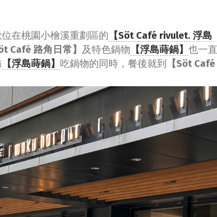
歡位在桃園小檜溪重劃區的
【Söt Café rivulet. 浮島
öt Café 路角日常】
及特色鍋物
【浮島蒔鍋】
也一
訪
【浮島蒔鍋】
吃鍋物的同時，餐後就到
【Söt Café