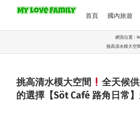
首頁
國內旅遊
網頁位置 :
H
挑高清水模大空
挑高清水模大空間
全天候供
的選擇【Söt Café 路角日