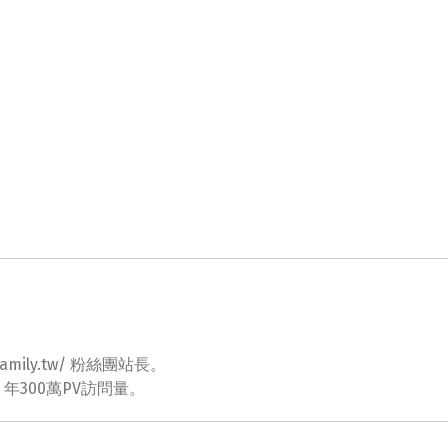
ovefamily.tw/ 粉絲團站長。
tw 年300萬PV訪問量。