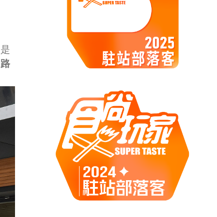
直是
 路