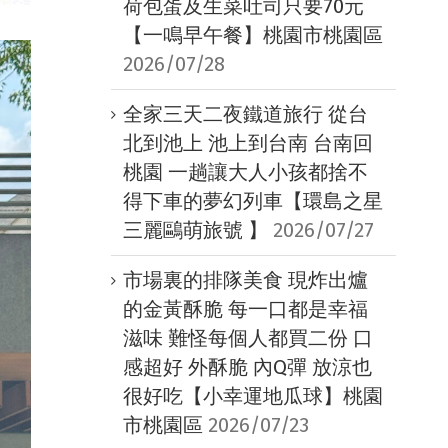
荷包蛋及生菜吐司只要70元
【一鳴早午餐】桃園市桃園區
2026/07/28
全家三天二夜鐵道旅行 從台
北到池上 池上到台南 台南回
桃園 一趟讓大人小孩都捨不
得下車的夢幻列車【環島之星
三麗鷗萌旅號 】
2026/07/27
市場裏的排隊美食 現炸出爐
的金黃酥脆 每一口都是幸福
滋味 難怪每個人都買二份 口
感超好 外酥脆 內Q彈 放涼也
很好吃【小幸運地瓜球】桃園
市桃園區
2026/07/23