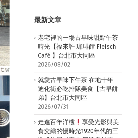
最新文章
老宅裡的一場古早味甜點午茶
時光【福來許 珈琲館 Fleisch
Café 】台北市大同區
2026/08/02
就愛古早味下午茶 在地十年
迪化街必吃排隊美食【古早餅
弟】台北市大同區
2026/07/31
走進百年洋樓
享受光影與美
食交織的慢時光1920年代的三