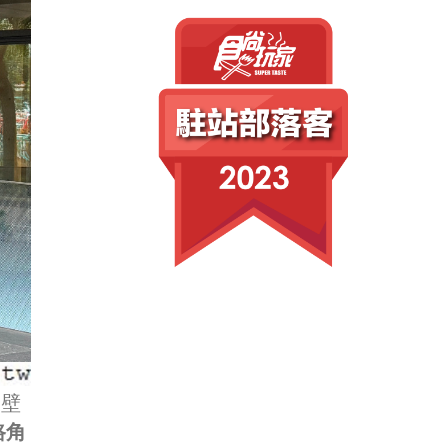
隔壁
 路角