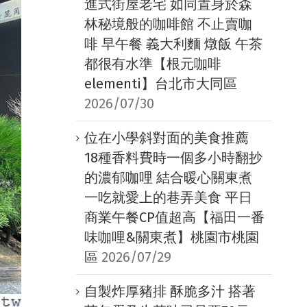
進式街屋老宅 如同置身於森
林秘境般的咖啡館 不止賣咖
啡 早午餐 義大利麵 燉飯 午茶
都很有水準【根元咖啡
elementi】台北市大同區
2026/07/30
位在小學斜對面的美食推薦
18種香料費時一個多小時翻抄
的濃郁咖哩 結合暖心關東煮
一吃就愛上的巷弄美食 平日
商業午餐CP值超高【福田一番
味咖哩&關東煮】桃園市桃園
區
2026/07/29
自製炸厚豬排 酥脆多汁 搭著