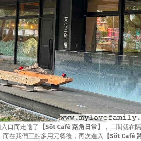
錯入口而走進了
【Söt Café 路角日常】
，二間就在
，而在我們三點多用完餐後，再次進入
【Söt Café