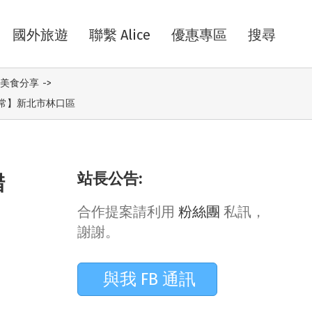
國外旅遊
聯繫 Alice
優惠專區
搜尋
美食分享
->
日常】新北市林口區
站長公告:
錯
合作提案請利用
粉絲團
私訊，
謝謝。
與我 FB 通訊