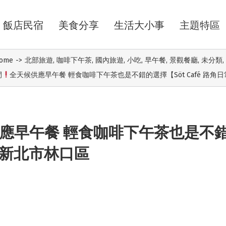
飯店民宿
美食分享
生活大小事
主題特區
ome
->
北部旅遊
,
咖啡下午茶
,
國內旅遊
,
小吃
,
早午餐
,
景觀餐廳
,
未分類
,
間
全天候供應早午餐 輕食咖啡下午茶也是不錯的選擇【Söt Café 路角
應早午餐 輕食咖啡下午茶也是不
常】新北市林口區