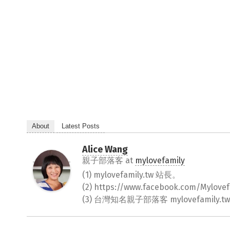
About
Latest Posts
Alice Wang
親子部落客
at
mylovefamily
(1) mylovefamily.tw 站長。
(2) https://www.facebook.com/Myl
(3) 台灣知名親子部落客 mylovefamily.