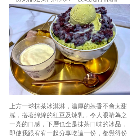
上方一球抹茶冰淇淋，
濃厚的茶香
不會太甜
膩，搭著綿綿的紅豆及煉乳，令人眼睛為之
一亮的口感，下層也全是抹茶口味的冰品，
即使我跟宥宥一起分享吃這一份，都覺得份