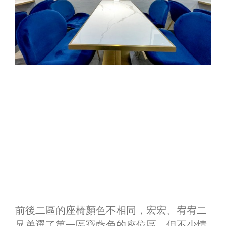
前後二區的座椅顏色不相同，宏宏、宥宥二
兄弟選了第一區寶藍色的座位區，但不少情