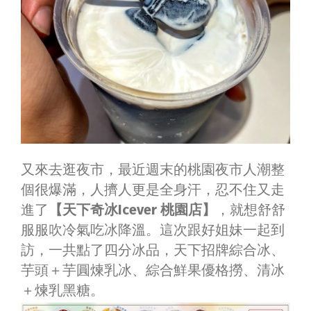
又來去逛夜市，最近週末的桃園夜市人潮整
個很爆滿，人擠人更是全身汗，忍不住又走
進了
【天下奇冰Icever 桃園店】
，就想舒舒
服服吹冷氣吃冰降溫。這次跟好姐妹一起到
訪，一共點了四分冰品，天下招牌綜合冰、
芋頭＋芋圓煉乳冰、綜合鮮果優格撈、清冰
＋煉乳黑糖。