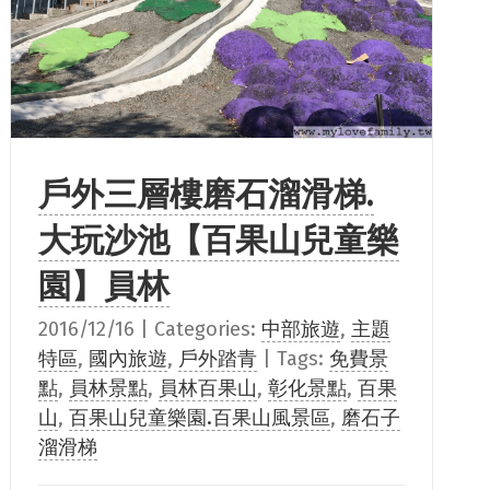
戶外三層樓磨石溜滑梯.
大玩沙池【百果山兒童樂
園】員林
2016/12/16
|
Categories:
中部旅遊
,
主題
特區
,
國內旅遊
,
戶外踏青
|
Tags:
免費景
點
,
員林景點
,
員林百果山
,
彰化景點
,
百果
山
,
百果山兒童樂園.百果山風景區
,
磨石子
溜滑梯