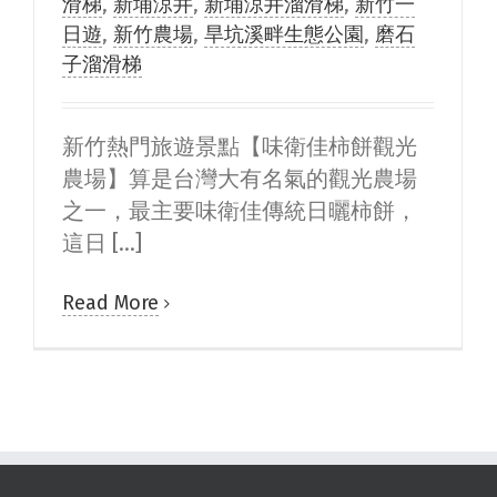
滑梯
,
新埔涼井
,
新埔涼井溜滑梯
,
新竹一
日遊
,
新竹農場
,
旱坑溪畔生態公園
,
磨石
子溜滑梯
新竹熱門旅遊景點【味衛佳柿餅觀光
農場】算是台灣大有名氣的觀光農場
之一，最主要味衛佳傳統日曬柿餅，
這日 [...]
Read More