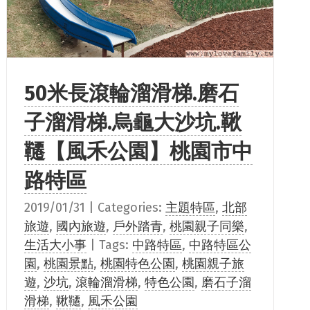
50米長滾輪溜滑梯.磨石
子溜滑梯.烏龜大沙坑.鞦
韆【風禾公園】桃園市中
路特區
2019/01/31
|
Categories:
主題特區
,
北部
旅遊
,
國內旅遊
,
戶外踏青
,
桃園親子同樂
,
生活大小事
|
Tags:
中路特區
,
中路特區公
園
,
桃園景點
,
桃園特色公園
,
桃園親子旅
遊
,
沙坑
,
滾輪溜滑梯
,
特色公園
,
磨石子溜
滑梯
,
鞦韆
,
風禾公園