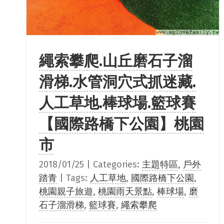
繩索攀爬.山丘磨石子溜
滑梯.水管洞穴式抓迷藏.
人工草地.棒球場.籃球賽
【國際路橋下公園】桃園
市
2018/01/25
|
Categories:
主題特區
,
戶外
踏青
|
Tags:
人工草地
,
國際路橋下公園
,
桃園親子旅遊
,
桃園雨天景點
,
棒球場
,
磨
石子溜滑梯
,
籃球賽
,
繩索攀爬