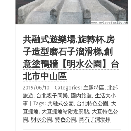
共融式遊樂場.旋轉杯.房
子造型磨石子溜滑梯,創
意塗鴨牆【明水公園】台
北市中山區
2019/06/10
|
Categories:
主題特區
,
北部
旅遊
,
台北親子同樂
,
國內旅遊
,
生活大小
事
|
Tags:
共融式公園
,
台北特色公園
,
大
直捷運
,
大直捷運站附近景點
,
大直特色公
園
,
明水公園
,
特色公園
,
磨石子溜滑梯