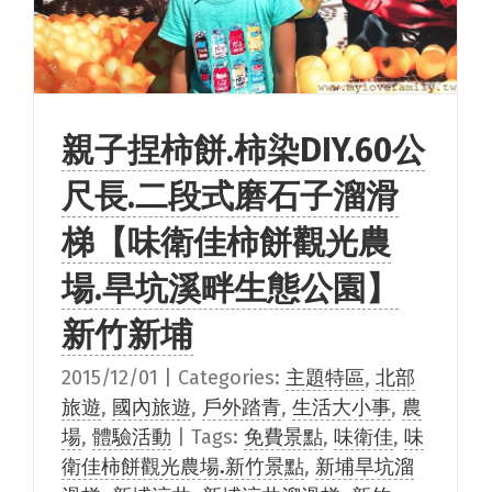
親子捏柿餅.柿染DIY.60公
尺長.二段式磨石子溜滑
梯【味衛佳柿餅觀光農
場.旱坑溪畔生態公園】
新竹新埔
2015/12/01
|
Categories:
主題特區
,
北部
旅遊
,
國內旅遊
,
戶外踏青
,
生活大小事
,
農
場
,
體驗活動
|
Tags:
免費景點
,
味衛佳
,
味
衛佳柿餅觀光農場.新竹景點
,
新埔旱坑溜