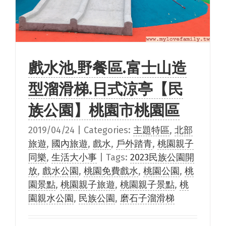
戲水池.野餐區.富士山造
型溜滑梯.日式涼亭【民
族公園】桃園市桃園區
2019/04/24
|
Categories:
主題特區
,
北部
旅遊
,
國內旅遊
,
戲水
,
戶外踏青
,
桃園親子
同樂
,
生活大小事
|
Tags:
2023民族公園開
放
,
戲水公園
,
桃園免費戲水
,
桃園公園
,
桃
園景點
,
桃園親子旅遊
,
桃園親子景點
,
桃
園親水公園
,
民族公園
,
磨石子溜滑梯