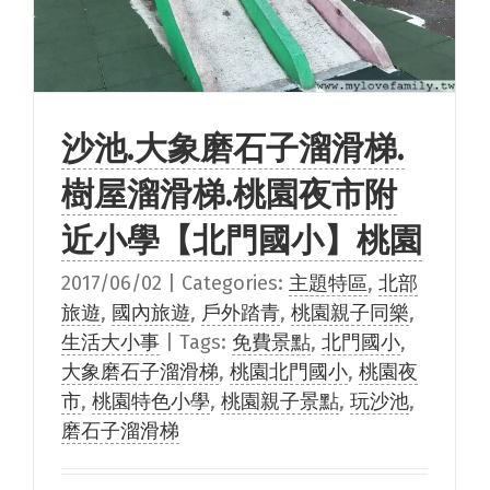
沙池.大象磨石子溜滑梯.
樹屋溜滑梯.桃園夜市附
近小學【北門國小】桃園
2017/06/02
|
Categories:
主題特區
,
北部
旅遊
,
國內旅遊
,
戶外踏青
,
桃園親子同樂
,
生活大小事
|
Tags:
免費景點
,
北門國小
,
大象磨石子溜滑梯
,
桃園北門國小
,
桃園夜
市
,
桃園特色小學
,
桃園親子景點
,
玩沙池
,
磨石子溜滑梯