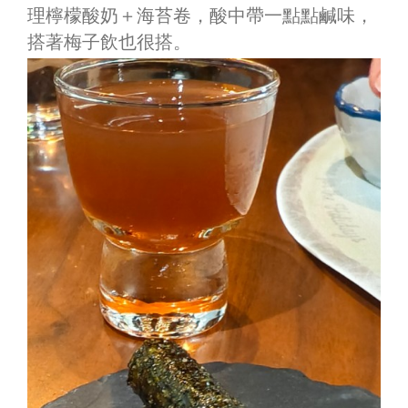
理檸檬酸奶＋海苔卷，酸中帶一點點鹹味，
搭著梅子飲也很搭。