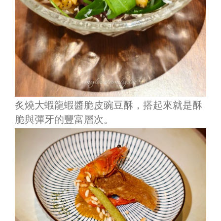
炙燒大蝦龍蝦醬脆皮豌豆酥，搭起來就是
酥
脆與彈牙的豐富層次。