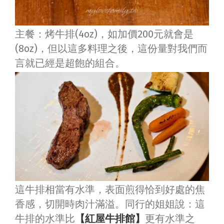
主餐：烤牛排(4oz)，如加價200元就會是
(8oz)，但以這多料理之後，這份量對我們而
言就已經是超飽的組合。
這牛排相當有水準，表面煎得恰到好處的焦
香感，切開時肉汁滿溢。同行的姐姐說：這
牛排的水準比
【紅屋牛排館】
更有水準之