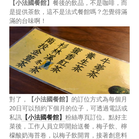
【小法國餐館】
餐後的飲品，不是咖啡，而
是提供茶飲，這不是法式餐館嗎？怎覺得滿
滿的台味啊！
對了，
【小法國餐館】
的訂位方式為每個月
20日可以預約下個月的位子，可透過電話或
私訊
【小法國餐館】
粉絲專頁訂位。點好主
菜後，工作人員立即開始送餐，梅子飲、檸
檬酸奶海苔卷，以梅子飲開胃，接著創意料