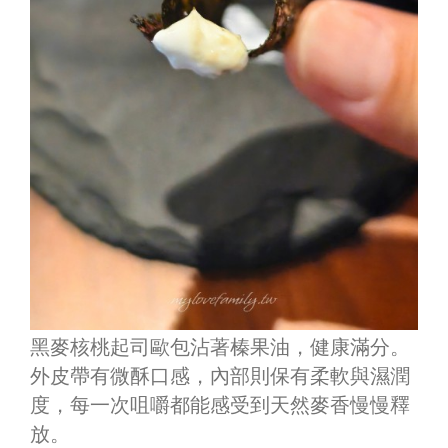
黑麥核桃起司歐包沾著榛果油，健康滿分。
外皮帶有微酥口感，內部則保有柔軟與濕潤
度，每一次咀嚼都能感受到天然麥香慢慢釋
放。