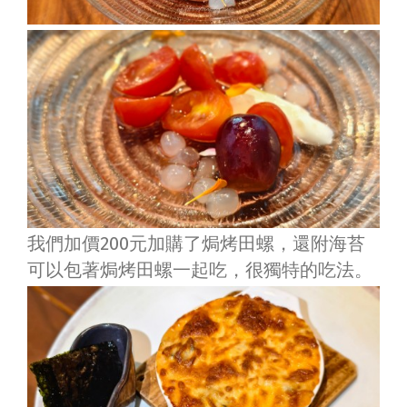
我們加價200元加購了焗烤田螺，還附海苔
可以包著焗烤田螺一起吃，很獨特的吃法。