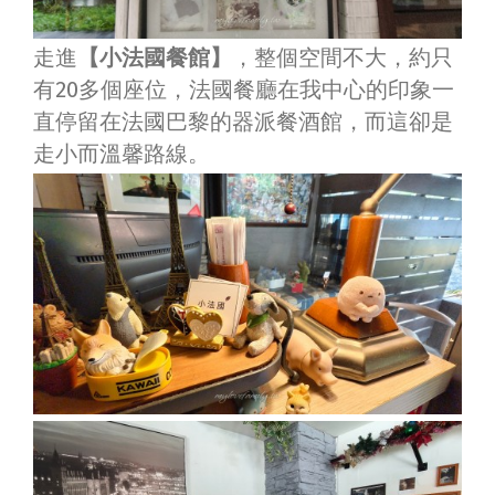
走進
【小法國餐館】
，整個空間不大，約只
有20多個座位，法國餐廳在我中心的印象一
直停留在法國巴黎的器派餐酒館，而這卻是
走小而溫馨路線。