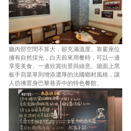
廳內部空間不算大，卻充滿溫度。靠窗座位
擁有自然採光，白天前來用餐時，可以一邊
享受美食、一邊欣賞街景與綠意。牆面上黑
板手寫菜單則增添濃厚的法國鄉村風格，讓
人彷彿置身巴黎巷弄中的特色餐館。