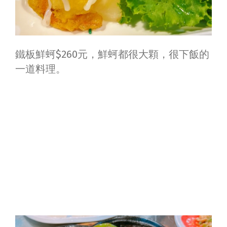
鐵板鮮蚵$260元，鮮蚵都很大顆，很下飯的
一道料理。