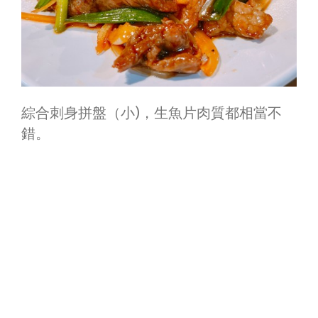
綜合刺身拼盤（小)，生魚片肉質都相當不
錯。