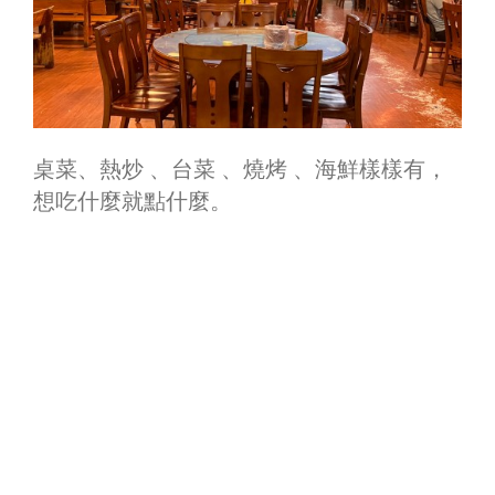
桌菜
、
熱炒
、
台菜
、
燒烤
、
海鮮樣樣有，
想吃什麼就點什麼。