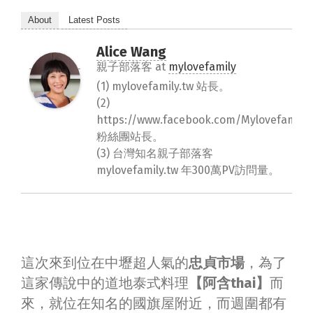
About
Latest Posts
Alice Wang
親子部落客
at
mylovefamily
(1) mylovefamily.tw 站長。
(2)
https://www.facebook.com/Mylovefamily.
粉絲團站長。
(3) 台灣知名親子部落客
mylovefamily.tw 年300萬PV訪問量。
這次來到位在中壢超人氣的
忠貞市場
，為了
這家傳說中的道地泰式料理
【阿含thai】
而
來，就位在知名的國旗屋附近，而週圍都有