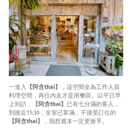
一進入
【阿含thai】
，這空間全為工作人員
料理空間，再往內走才是用餐區。以平日早
上到訪，
【阿含thai】
已有七分滿的客人，
到接近11:30，全室已客滿，不接受訂位的
【阿含thai】
，我想週末一定更搶手。