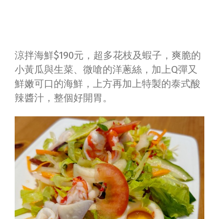
涼拌海鮮$190元，超多花枝及蝦子，爽脆的
小黃瓜與生菜、微嗆的洋蔥絲，加上Q彈又
鮮嫩可口的海鮮，上方再加上特製的泰式酸
辣醬汁，整個好開胃。