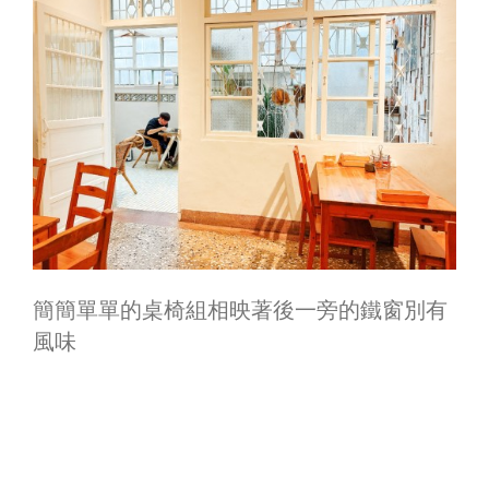
簡簡單單的桌椅組相映著後一旁的鐵窗別有
風味