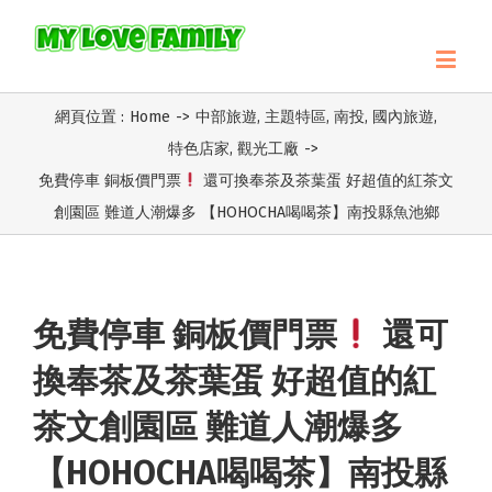
網頁位置 :
Home
->
中部旅遊
,
主題特區
,
南投
,
國內旅遊
,
特色店家
,
觀光工廠
->
免費停車 銅板價門票
還可換奉茶及茶葉蛋 好超值的紅茶文
創園區 難道人潮爆多 【HOHOCHA喝喝茶】南投縣魚池鄉
免費停車 銅板價門票
還可
換奉茶及茶葉蛋 好超值的紅
茶文創園區 難道人潮爆多
【HOHOCHA喝喝茶】南投縣