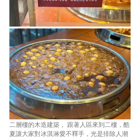
二層樓的木造建築， 跟著人區來到二樓，酷
夏讓大家對冰淇淋愛不釋手，光是排除人潮