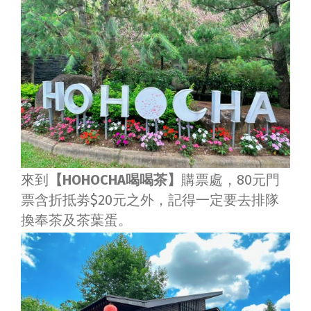
來到
【HOHOCHA喝喝茶】
購票處，80元門
票含折抵劵$20元之外，記得一定要去排隊
換奉茶及茶葉蛋。