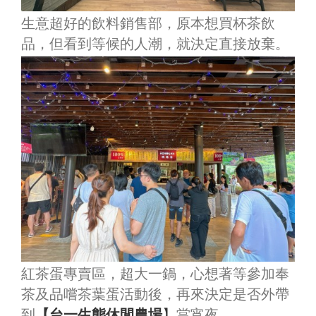
生意超好的飲料銷售部，原本想買杯茶飲
品，但看到等候的人潮，就決定直接放棄。
紅茶蛋專賣區，超大一鍋，心想著等參加奉
茶及品嚐茶葉蛋活動後，再來決定是否外帶
到
【台一生態休閒農場
】
當宵夜。