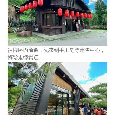
往園區內前進，先來到手工皂等銷售中心，
輕鬆走輕鬆逛。