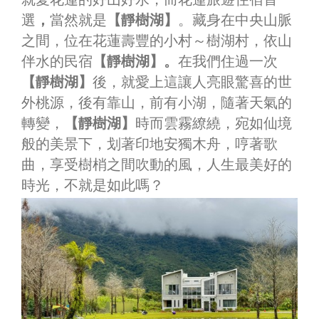
選
，
當然就是
【靜樹湖】
。藏身在中央山脈
之間，位在花蓮壽豐的小村～樹湖村，依山
伴水的民宿
【靜樹湖】。
在我們住過一次
【靜樹湖】
後，就愛上這讓人亮眼驚喜的世
外桃源，後有靠山，前有小湖，隨著天氣的
轉變，
【靜樹湖】
時而雲霧繚繞，宛如仙境
般的美景下，划著印地安獨木舟，哼著歌
曲，享受樹梢之間吹動的風，人生最美好的
時光，不就是如此嗎？