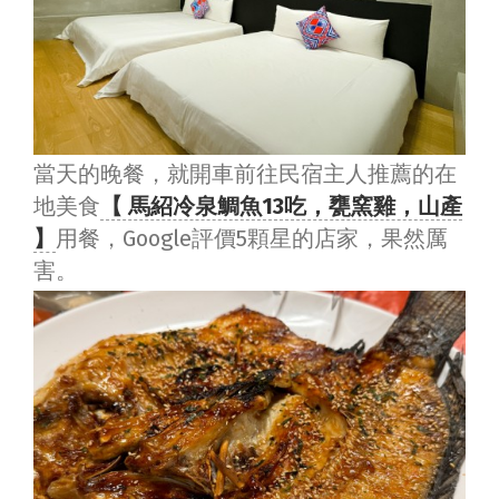
當天的晚餐，就開車前往民宿主人推薦的在
地美食
【 馬紹冷泉鯛魚13吃，甕窯雞，山產
】
用餐，Google評價5顆星的店家，果然厲
害。