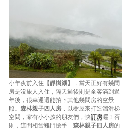
小年夜前入住
【靜樹湖】
，當天正好有幾間
房是沒旅人入住，隔天過後則是全客滿到過
年後，很幸運還能拍下其他幾間房的空景
照。
森林親子四人房
，以樹屋來打造溜滑梯
空間，家有小小孩的朋友們，快
訂房
喔！否
則，這間相當難門搶手。
森林親子四人房
的