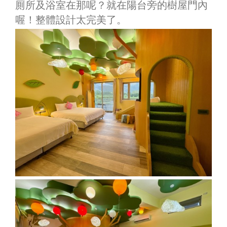
厠所及浴室在那呢？就在陽台旁的樹屋門內
喔！整體設計太完美了。