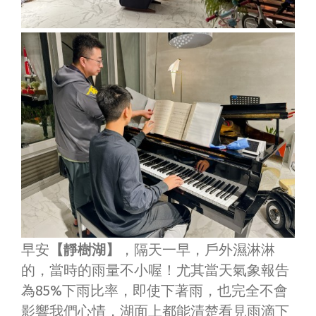
早安
【靜樹湖】
，隔天一早，戶外濕淋淋
的，當時的雨量不小喔！尤其當天氣象報告
為85%下雨比率，即使下著雨，也完全不會
影響我們心情，湖面上都能清楚看見雨滴下