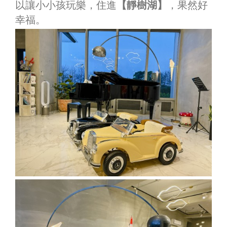
以讓小小孩玩樂，住進
【靜樹湖】
，果然好
幸福。