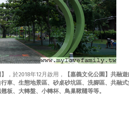
園】
，於2018年12月啟用，
【嘉義文化公園】共融遊
自行車、生態地景區、砂桌砂坑區、洗腳區、共融式
翹翹板、大轉盤、小轉杯、鳥巢鞦韆等等。