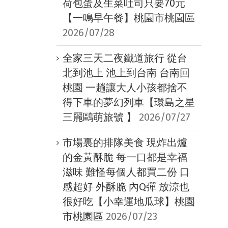
荷包蛋及生菜吐司只要70元
【一鳴早午餐】桃園市桃園區
2026/07/28
全家三天二夜鐵道旅行 從台
北到池上 池上到台南 台南回
桃園 一趟讓大人小孩都捨不
得下車的夢幻列車【環島之星
三麗鷗萌旅號 】
2026/07/27
市場裏的排隊美食 現炸出爐
的金黃酥脆 每一口都是幸福
滋味 難怪每個人都買二份 口
感超好 外酥脆 內Q彈 放涼也
很好吃【小幸運地瓜球】桃園
市桃園區
2026/07/23