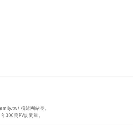
ovefamily.tw/ 粉絲團站長。
tw 年300萬PV訪問量。