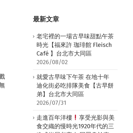
最新文章
老宅裡的一場古早味甜點午茶
時光【福來許 珈琲館 Fleisch
Café 】台北市大同區
2026/08/02
戲
就愛古早味下午茶 在地十年
無
迪化街必吃排隊美食【古早餅
弟】台北市大同區
2026/07/31
走進百年洋樓
享受光影與美
食交織的慢時光1920年代的三