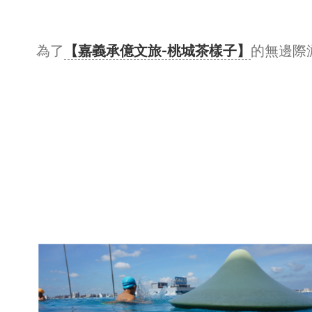
為了
【嘉義承億文旅-桃城茶樣子】
的無邊際