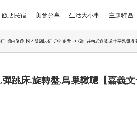
飯店民宿
美食分享
生活大小事
主題特區
民宿
,
國內旅遊
,
國內飯店民宿
,
戶外踏青
->
樹蛙共融式遊戲場.十字翹翹板
.彈跳床.旋轉盤.鳥巢鞦韆【嘉義文