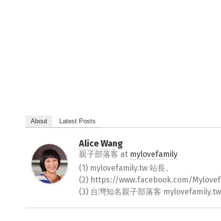
About
Latest Posts
Alice Wang
親子部落客
at
mylovefamily
(1) mylovefamily.tw 站長。
(2) https://www.facebook.com/Myl
(3) 台灣知名親子部落客 mylovefamily.