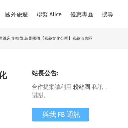
國外旅遊
聯繫 Alice
優惠專區
搜尋
.彈跳床.旋轉盤.鳥巢鞦韆【嘉義文化公園】嘉義市東區
站長公告:
化
合作提案請利用
粉絲團
私訊，
謝謝。
與我 FB 通訊