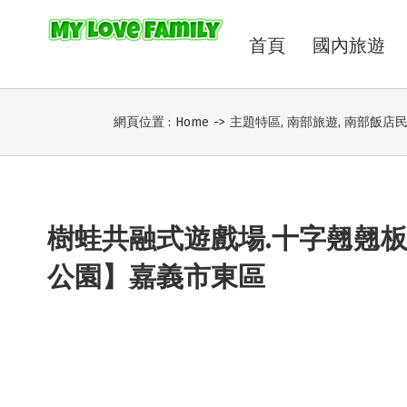
首頁
國內旅遊
網頁位置 :
Home
->
主題特區
,
南部旅遊
,
南部飯店
樹蛙共融式遊戲場.十字翹翹板
公園】嘉義市東區