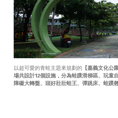
以超可愛的青蛙主題來規劃的
【嘉義文化公
場
共設計12個設施，分為蛙蹼滑梯區、玩童
障礙大轉盤、頭好壯壯蛙王、彈跳床、蛙蹼