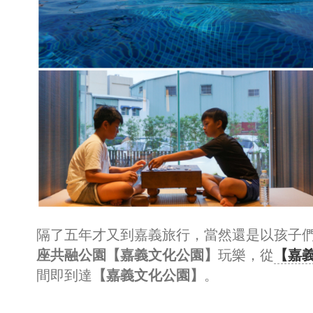
隔了五年才又到嘉義旅行，當然還是以孩子
座共融公園【嘉義文化公園】
玩樂，從
【嘉
間即到達
【嘉義文化公園】
。