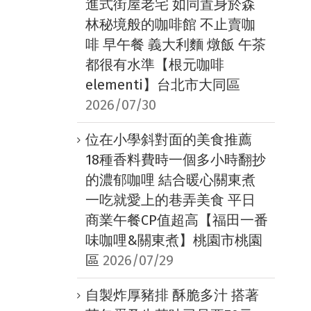
進式街屋老宅 如同置身於森
林秘境般的咖啡館 不止賣咖
啡 早午餐 義大利麵 燉飯 午茶
都很有水準【根元咖啡
elementi】台北市大同區
2026/07/30
位在小學斜對面的美食推薦
18種香料費時一個多小時翻抄
的濃郁咖哩 結合暖心關東煮
一吃就愛上的巷弄美食 平日
商業午餐CP值超高【福田一番
味咖哩&關東煮】桃園市桃園
區
2026/07/29
自製炸厚豬排 酥脆多汁 搭著