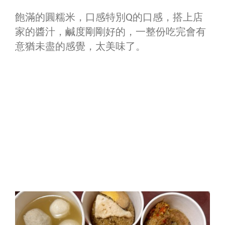
飽滿的圓糯米，口感特別Q的口感，搭上店
家的醬汁，鹹度剛剛好的，一整份吃完會有
意猶未盡的感覺，太美味了。