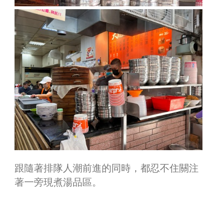
跟隨著排隊人潮前進的同時，都忍不住關注
著一旁現煮湯品區。