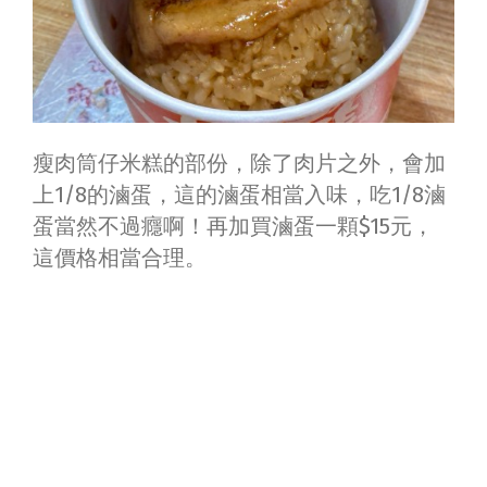
瘦肉筒仔米糕的部份，除了肉片之外，會加
上
1/8
的滷蛋，這的滷蛋相當入味，吃
1/8
滷
蛋當然不過癮啊！再加買滷蛋一顆$15元，
這價格相當合理。