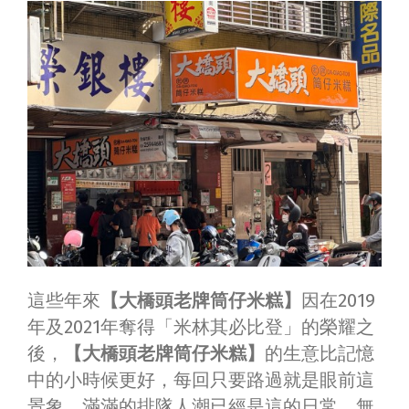
這些年來
【大橋頭老牌筒仔米糕】
因在
2019
年及2021年奪得「米林其必比登」的榮耀之
後，
【大橋頭老牌筒仔米糕】
的生意比記憶
中的小時候更好，每回只要路過就是眼前這
景象，滿滿的排隊人潮已經是這的日常。無