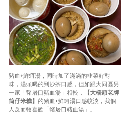
豬血+鮮蚵湯，同時加了滿滿的韭菜好對
味，湯頭喝的到沙茶口感，但如跟大同區另
一家「豬屠口豬血湯」相較，
【大橋頭老牌
筒仔米糕】
的豬血+鮮蚵湯口感較淡，我個
人反而較喜歡「豬屠口豬血湯」。