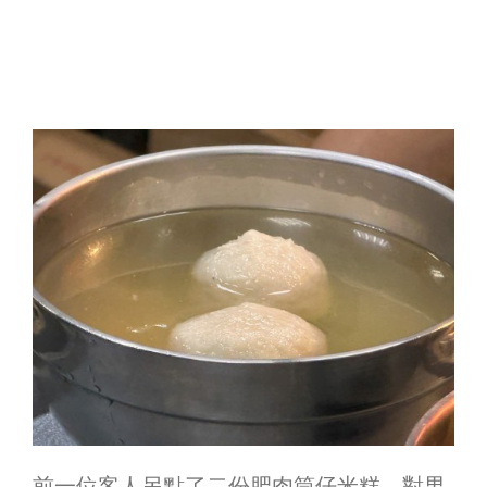
前一位客人另點了二份肥肉筒仔米糕，對男