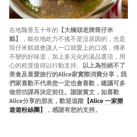
在地飄香五十年的
【大橋頭老牌筒仔米
糕】
，能在地屹力不搖不是沒原因的，光是
筒仔米糕就會讓人一口就愛上的口感，傳承
不變的好味道，加上多元化的湯品選項，用
心的程度值得以行動支持。
以上為拒絕不了
美食及喜愛旅行的Alice家實際消費分享，我
們家喜歡不代表您一定也會喜歡，建議可多
做些功課再決定前往。謝謝賞文，如喜歡
Alice分享的朋友，歡迎追蹤
【Alice 一家樂
遊遊粉絲團】
，感謝有您的支持。