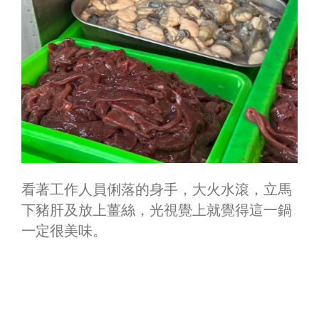
看著工作人員俐落的身手，大火水滾，立馬
下豬肝及放上薑絲，光視覺上就覺得這一鍋
一定很美味。