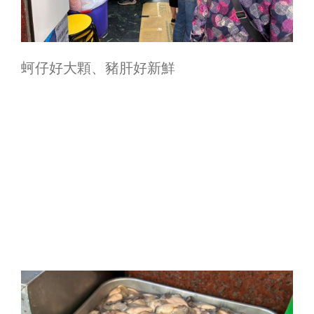
蚵仔好大顆、豬肝好新鮮