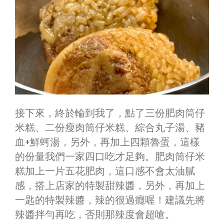
接下來，終於輪到我了，點了三份肥肉筒仔
米糕、二份瘦肉筒仔米糕、綜合丸子湯、豬
血+鮮蚵湯，另外，再加上四顆魯蛋，這樣
的份量我們一家四口吃才足夠。肥肉筒仔米
糕加上一片五花肥肉，這口感不會太油膩
感，搭上店家的特製甜辣醬，另外，再加上
一匙的特製辣醬，辣的很過癮喔！建議先將
辣醬拌勻再吃，否則那辣度會超嗆。