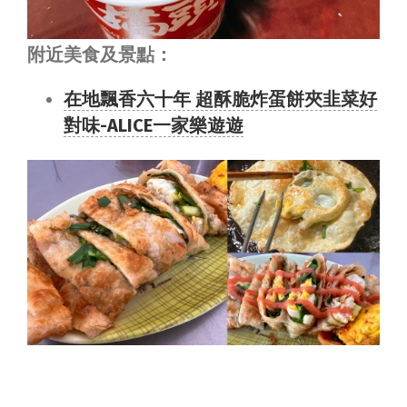
附近美食及景點：
在地飄香六十年 超酥脆炸蛋餅夾韭菜好
對味-ALICE一家樂遊遊