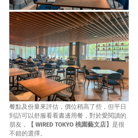
餐點及份量來評估，價位稍高了些，但平日
到訪可以舒服看看書邊用餐，對於愛閱讀的
朋友，
【 WIRED TOKYO 桃園藝文店】
是很
不錯的選擇。