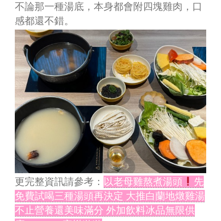
不論那一種湯底，本身都會附四塊雞肉，口
感都還不錯。
更完整資訊請參考：
以老母雞熬煮湯頭
先
免費試喝三種湯頭再決定 大推白蘭地燉雞湯
不止營養還美味滿分 外加飲料冰品無限供