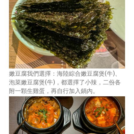
嫩豆腐我們選擇：海陸綜合嫩豆腐煲(牛)、
泡菜嫩豆腐煲(牛)，都選擇了小辣，二份各
附一顆生雞蛋，再自行加入鍋內。