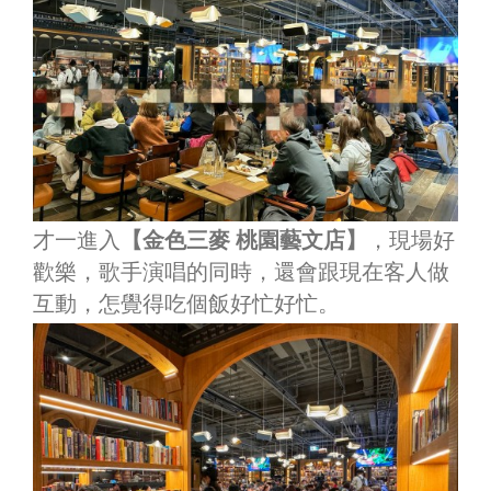
才一進入
【金色三麥 桃園藝文店】
，現場好
歡樂，歌手演唱的同時，還會跟現在客人做
互動，怎覺得吃個飯好忙好忙。