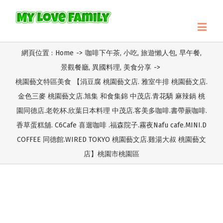
網頁位置 :
Home
->
咖啡下午茶
,
小吃
,
旅遊懶人包
,
早午餐
,
景觀餐廳
,
異國料理
,
美食分享
->
桃園藝文特區美食 【涓豆腐 桃園藝文店. 雅室牛排 桃園藝文店.
金色三麥 桃園藝文店.旭集 和食集錦 中茂店.青花驕 麻辣鍋 桃
園同德店.老乾杯.欣葉日本料理 中茂店.客美多咖啡.書帶蕨咖啡.
香草蛋糕舖. C6Cafe 喜遛咖啡 .福森院子.霧夜Nafu cafe.MINI.D
COFFEE 同德館.WIRED TOKYO 桃園藝文店.雞湯大叔 桃園藝文
店】桃園市桃園區