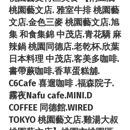
桃園藝文店. 雅室牛排 桃園藝
文店.金色三麥 桃園藝文店.旭
集 和食集錦 中茂店.青花驕 麻
辣鍋 桃園同德店.老乾杯.欣葉
日本料理 中茂店.客美多咖啡.
書帶蕨咖啡.香草蛋糕舖.
C6Cafe 喜遛咖啡 .福森院子.
霧夜Nafu cafe.MINI.D
COFFEE 同德館.WIRED
TOKYO 桃園藝文店.雞湯大叔