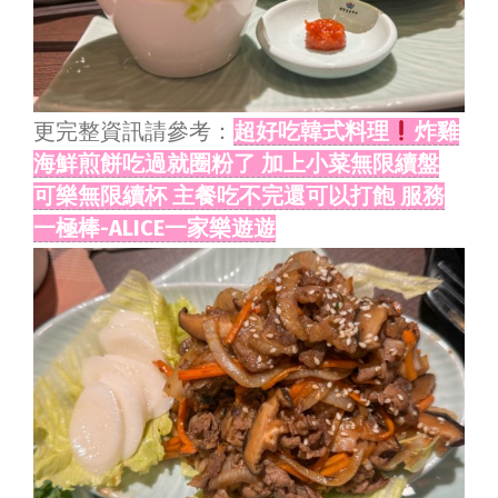
更完整資訊請參考：
超好吃韓式料理
炸雞
海鮮煎餅吃過就圈粉了 加上小菜無限續盤
可樂無限續杯 主餐吃不完還可以打飽 服務
一極棒-ALICE一家樂遊遊