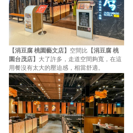
【涓豆腐 桃園藝文店】
空間比
【涓豆腐 桃
園台茂店】
大了許多，走道空間夠寬，在這
用餐沒有太大的壓迫感，相當舒適。