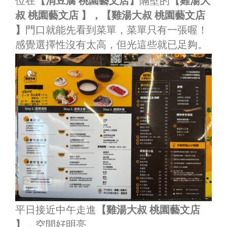
位在
【涓豆腐 桃園藝文店】
隔壁的
【雞湯大
叔 桃園藝文店 】，【雞湯大叔 桃園藝文店
】
門口就能先看到菜單，菜單只有一張喔！
感覺選擇性沒有太高，但光這些就已足夠。
平日接近中午走進
【雞湯大叔 桃園藝文店
】
，空間好明亮。