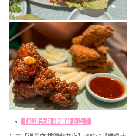
【雞湯大叔 桃園藝文店 】