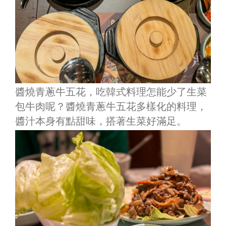
醬燒青蔥牛五花，吃韓式料理怎能少了生菜
包牛肉呢？醬燒青蔥牛五花多樣化的料理，
醬汁本身有點甜味，搭著生菜好滿足。