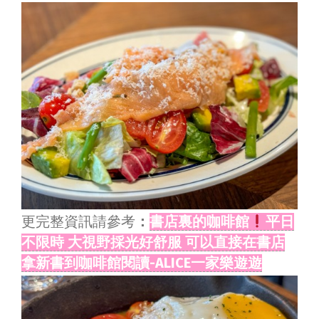
更完整資訊請參考
：
書店裏的咖啡館
平日
不限時 大視野採光好舒服 可以直接在書店
拿新書到咖啡館閱讀-ALICE一家樂遊遊