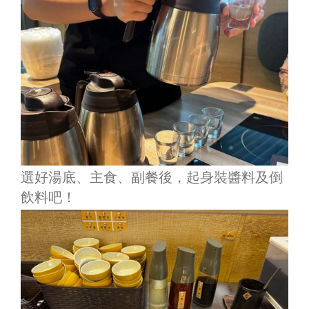
選好湯底、主食、副餐後，起身裝醬料及倒
飲料吧！