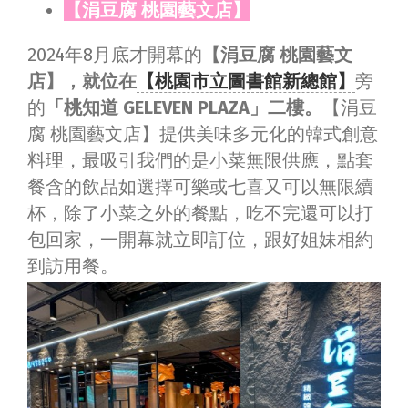
【涓豆腐 桃園藝文店】
2024年8月底才開幕的
【涓豆腐 桃園藝文
店】，就位在
【桃園市立圖書館新總館】
旁
的
「桃知道 GELEVEN PLAZA」二樓。
【涓豆
腐 桃園藝文店】提供美味多元化的韓式創意
料理，最吸引我們的是小菜無限供應，點套
餐含的飲品如選擇可樂或七喜又可以無限續
杯，除了小菜之外的餐點，吃不完還可以打
包回家，一開幕就立即訂位，跟好姐妹相約
到訪用餐。