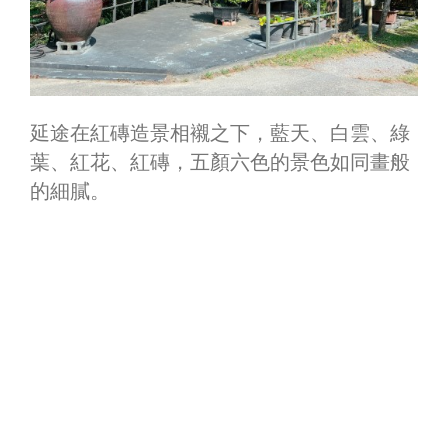
延途在紅磚造景相襯之下，藍天
、
白雲
、
綠
葉
、
紅花
、
紅磚，五顏六色的景色如同畫般
的細膩。