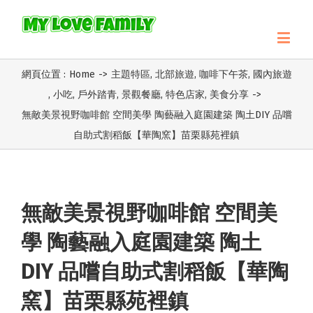
網頁位置 :
Home
->
主題特區
,
北部旅遊
,
咖啡下午茶
,
國內旅遊
,
小吃
,
戶外踏青
,
景觀餐廳
,
特色店家
,
美食分享
->
無敵美景視野咖啡館 空間美學 陶藝融入庭園建築 陶土DIY 品嚐
自助式割稻飯【華陶窯】苗栗縣苑裡鎮
無敵美景視野咖啡館 空間美
學 陶藝融入庭園建築 陶土
DIY 品嚐自助式割稻飯【華陶
窯】苗栗縣苑裡鎮