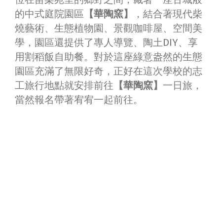
的中式庭院園區
【華陶窯】
，結合著現代柴
燒藝術、
生態植物園、景觀咖啡屋、空間美
學，園區還提供了專人導覽、陶土DIY、享
用
割稻飯自助餐。對於這座綠意盎然的生態
園區充滿了無限好奇，正好在這次學校的志
工旅行地點就安排前往
【華陶窯】
一日旅，
當然報名帶著宥宥一起前往。