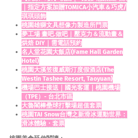
｜指定方案加贈TOMICA小汽車＆巧虎/
琪琪頭飾
桃園雄獅文具想像力製造所門票
夢工場 畫吧.做吧｜壓克力＆流動畫＆
烘焙 DIY｜需電話預約
名人堂花園大飯店(Fame Hall Garden
Hotel)
桃園大溪笠復威斯汀度假酒店(The
Westin Tashee Resort, Taoyuan)
機場巴士接送｜國光客運｜桃園機場
（TPE）- 台北市區
大魯閣棒壘球打擊場超值套票
桃園TAI Snow台灣之新滑冰運動世界：
滑冰體驗・套票