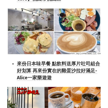
來份日本味早餐 點飲料送厚片吐司組合
好划算 再來份實在的雞蛋沙拉好滿足-
Alice一家樂遊遊