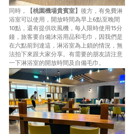
同時，
【桃園機場貴賓室】
後方，有免費淋
浴室可以使用，開放時間為早上6點至晚間
10點，還有提供吹風機，每人限時使用15分
鐘，旅客要自備沐浴用品和毛巾，因我們是
在六點前到達這，淋浴室為上鎖的情況，無
法拍下來跟大家分享。有需要的朋友請注意
一下淋浴室的開放時間及自備毛巾。