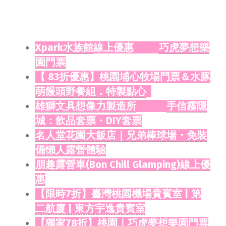
Xpark水族館
線上優惠
巧虎夢想樂
園門票
【 83折優惠】桃園埔心牧場門票＆水豚
萌饅頭野餐組．特製點心
雄獅文具想像力製造所
手信霧隱
城：飲品套票・DIY套票
名人堂花園大飯店｜兄弟棒球場・免裝
備懶人露營體驗
朋趣露營車(Bon Chill Glamping)線上優
惠
【限時7折】臺灣桃園機場貴賓室 | 第
二航廈 | 東方宇逸貴賓室
【獨家78折】桃園｜巧虎夢想樂園門票