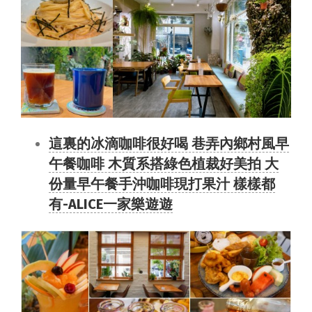
這裏的冰滴咖啡很好喝 巷弄內鄉村風早
午餐咖啡 木質系搭綠色植裁好美拍 大
份量早午餐手沖咖啡現打果汁 樣樣都
有-ALICE一家樂遊遊