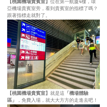
【桃園機場貴賓室】
位在第一航廈4樓，環
亞機場貴賓室旁，看到貴賓室的指標了嗎？
跟著指標走就對了。
【桃園機場貴賓室】
就是這
「機場體驗
區」
，免費入場，就大大方方的走進去吧！