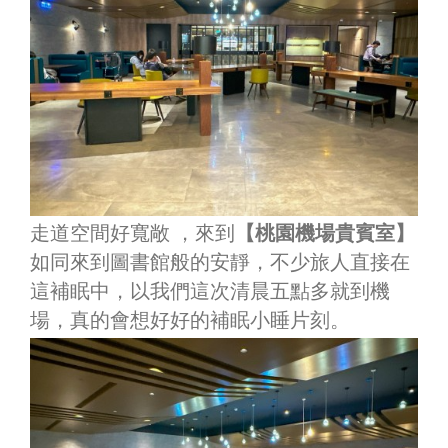
走道空間好寬敞 ，來到
【桃園機場貴賓室】
如同來到圖書館般的安靜，不少旅人直接在
這補眠中，以我們這次清晨五點多就到機
場，真的會想好好的補眠小睡片刻。