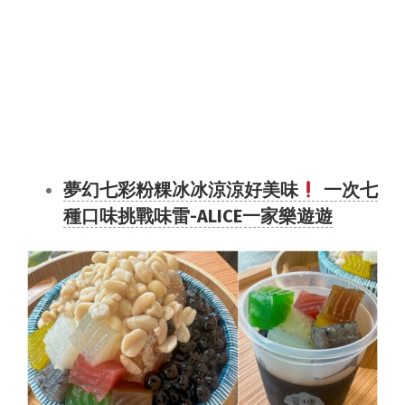
夢幻七彩粉粿冰冰涼涼好美味
一次七
種口味挑戰味雷-ALICE一家樂遊遊