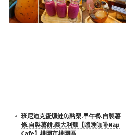
班尼迪克蛋燻鮭魚酪梨.早午餐.自製薯
條.自製薯餅.義大利麵【瞌睡咖啡Nap
Cafe】桃園市桃園區