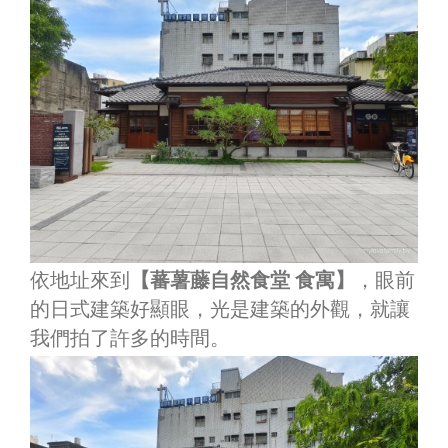
依地址來到
【蕃薯藤自然食堂 食寓】
，眼前
的日式建築好顯眼，光是建築的外觀，就讓
我們拍了許多的時間。