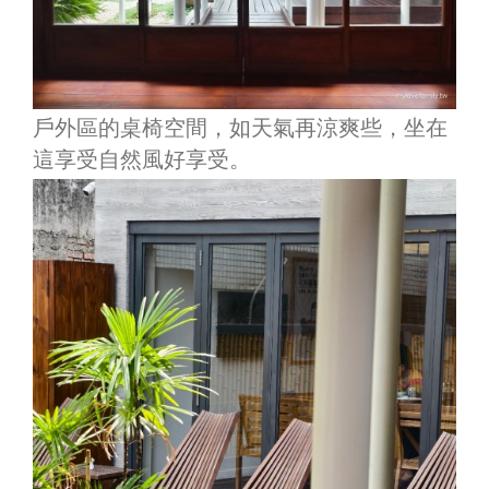
戶外區的桌椅空間，如天氣再涼爽些，坐在
這享受自然風好享受。