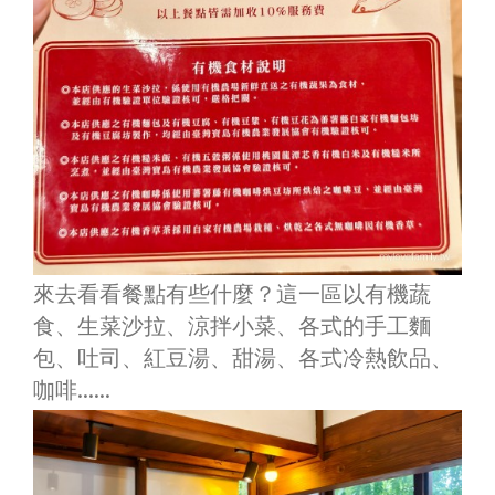
來去看看餐點有些什麼？這一區以有機蔬
食、生菜沙拉、涼拌小菜、各式的手工麵
包、吐司、紅豆湯、甜湯、各式冷熱飲品、
咖啡……