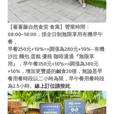
【蕃薯藤自然食堂 食寓】營業時間：
08:00~18:00，採全日制無限享用有機早午
餐，
早餐250元+10%
=>調漲為280元+10%- 有機
沙拉 麵包 蛋糕 優格 咖啡通通『無限享
用』，早午餐350元+10%=>調漲為380元
+10%，增加更豐盛的鹹食20樣，無論是早
餐用餐時段以二小時為限，早午餐用餐時段
為2.5小時。
線上訂位請按此