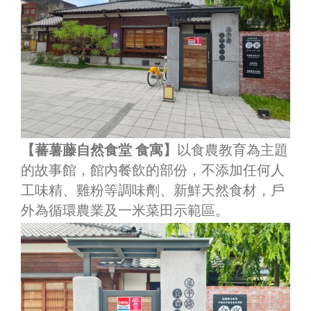
【蕃薯藤自然食堂 食寓】
以食農教育為主題
的故事館，館內餐飲的部份，不添加任何人
工味精、雞粉等調味劑、新鮮天然食材，戶
外為循環農業及一米菜田示範區。