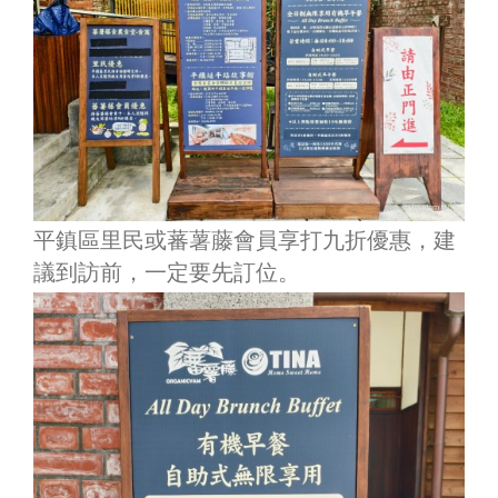
平鎮區里民或蕃薯藤會員享打九折優惠，建
議到訪前，一定要先訂位。