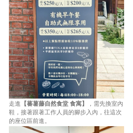
走進
【蕃薯藤自然食堂 食寓】
，需先換室內
鞋，接著跟著工作人員的腳步入內，往這次
的座位區前進。