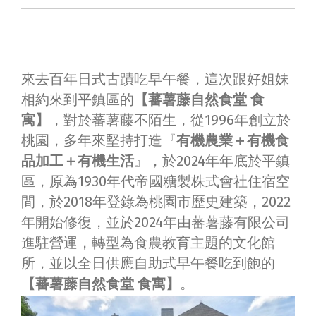
來去百年日式古蹟吃早午餐，這次跟好姐妹
相約來到
平鎮區
的
【蕃薯藤自然食堂 食
寓】
，對於蕃薯藤不陌生，從1996年創立於
桃園，多年來堅持打造『
有機農業＋有機食
品加工＋有機生活
』，於2024年年底於
平鎮
區，原為1930年代
帝國糖製株式會社住宿空
間，
於2018年登錄為桃園市歷史建築
，
2022
年開始修復，並於2024年由蕃薯藤有限公司
進駐營運，轉型為食農教育主題的文化館
所，並以全日供應自助式早午餐吃到飽的
【蕃薯藤自然食堂 食寓】
。