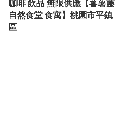
咖啡 飲品 無限供應【蕃薯藤
自然食堂 食寓】桃園市平鎮
區