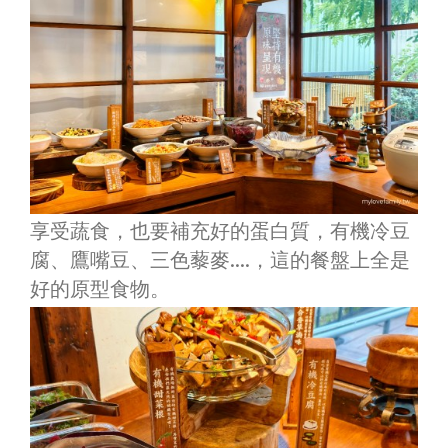
享受蔬食，也要補充好的蛋白質，有機冷豆
腐、鷹嘴豆、三色藜麥….，這的餐盤上全是
好的原型食物。