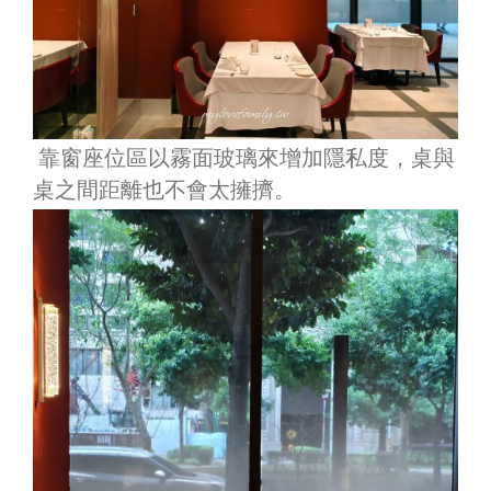
靠窗座位區以霧面玻璃來增加隱私度，桌與
桌之間距離也不會太擁擠。