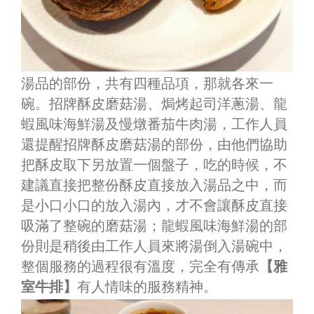
湯品的部份，共有四種品項，那就各來一
碗。招牌酥皮磨菇湯
、
焗烤起司洋蔥湯
、
龍
蝦風味海鮮湯及
慢燉番茄牛肉湯
，工作人員
還提醒招牌酥皮磨菇湯的部份，由他們協助
把酥皮取下另放置一個盤子，吃的時候，不
建議直接把整份酥皮直接放入湯品之中，而
是小口小口的放入湯內，才不會讓酥皮直接
吸滿了整碗的磨菇湯；龍蝦風味海鮮湯的部
份則是稍後由工作人員來將湯倒入湯碗中，
整個服務的過程很有溫度，完全有傳承
【雅
室牛排】
有人情味的服務精神。