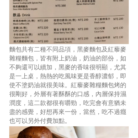
麵包共有二種不同品項，黑麥麵包及紅藜麥
雜糧麵包，皆有附上奶油，奶油的部份，如
不夠還可以續加，黑麥的香味很明顯，尤其
是一上桌，熱熱的吃風味更是香醇濃郁，即
使不塗奶油就很美味。紅藜麥雜糧麵包烤的
很剛好，外層有著酥酥的口感，內層
保持濕
潤度，這二款都很有嚼勁，吃完會有意猶未
盡的感覺，好想再來一份，當然，吃不過癮
也可以另外付費加點。