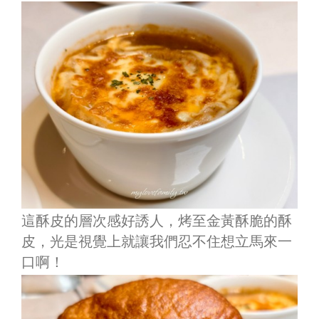
這酥皮的層次感好誘人，
烤至金黃酥脆的酥
皮
，光是視覺上就讓我們忍不住想立馬來一
口啊！