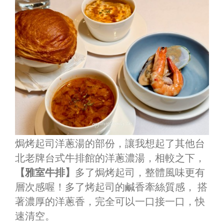
焗烤起司洋蔥湯的部份，讓我想起了其他台
北老牌台式牛排館的洋蔥濃湯，相較之下，
【雅室牛排】
多了焗烤起司，整體風味更有
層次感喔！多了烤起司的鹹香牽絲質感， 搭
著濃厚的洋蔥香，完全可以一口接一口，快
速清空。