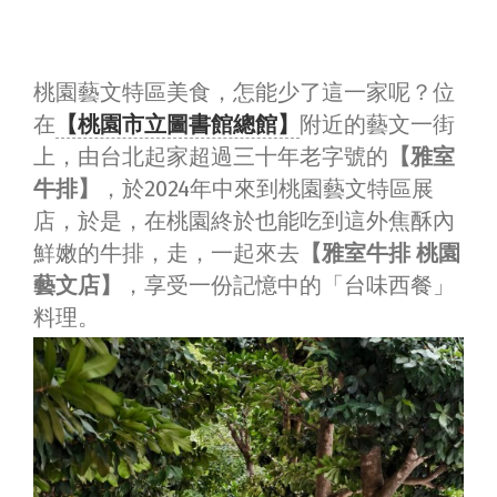
桃園藝文特區美食，怎能少了這一家呢？位
在
【桃園市立圖書館總館】
附近的藝文一街
上，由台北起家超過三十年老字號的
【雅室
牛排】
，於2024年中來到桃園藝文特區展
店，於是，在桃園終於也能吃到這外焦酥內
鮮嫩的牛排，走，一起來去
【雅室牛排 桃園
藝文店】
，享受一份記憶中的「台味西餐」
料理。