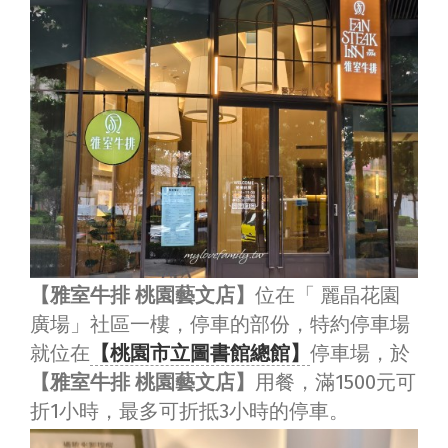
【雅室牛排 桃園藝文店】
位在「 麗晶花園
廣場」社區一樓，停車的部份，特約停車場
就位在
【桃園市立圖書館總館】
停車場，於
【雅室牛排 桃園藝文店】
用餐，滿1500元可
折1小時，最多可折抵3小時的停車。