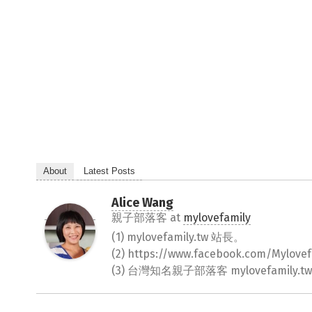
About
Latest Posts
Alice Wang
親子部落客
at
mylovefamily
(1) mylovefamily.tw 站長。
(2) https://www.facebook.com/Myl
(3) 台灣知名親子部落客 mylovefamily.