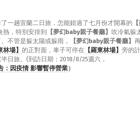
排了一趟宜蘭二日旅，怎能錯過了七月份才開幕的
【
炎熱，特別安排到
【夢幻baby親子餐廳】
吹冷氣躲
了。不管是躲太陽或躲雨，
【夢幻baby親子餐廳】
東林場】
的正對面，車子可停在
【
羅東林場】
旁的
旅。(到訪日期：2018/8/25週六，
告：因疫情 影響暫停營業
）