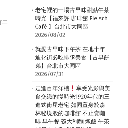
老宅裡的一場古早味甜點午茶
時光【福來許 珈琲館 Fleisch
有二
Café 】台北市大同區
2026/08/02
就愛古早味下午茶 在地十年
迪化街必吃排隊美食【古早餅
弟】台北市大同區
2026/07/31
走進百年洋樓
享受光影與美
食交織的慢時光1920年代的三
進式街屋老宅 如同置身於森
林秘境般的咖啡館 不止賣咖
啡 早午餐 義大利麵 燉飯 午茶