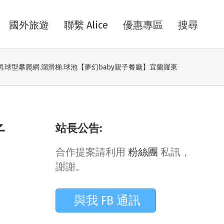
國外旅遊
聯繫 Alice
優惠專區
搜尋
網.球型攀爬網.溜滑梯.球池【夢幻baby親子餐廳】宜蘭羅東
站長公告:
子
合作提案請利用
粉絲團
私訊，
謝謝。
與我 FB 通訊