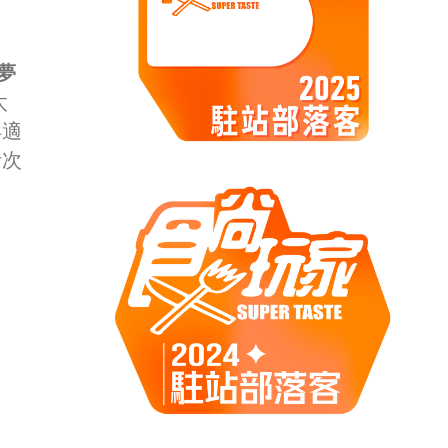
夢
太
再適
計次