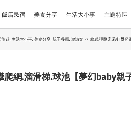
飯店民宿
美食分享
生活大小事
主題特區
部旅遊
,
生活大小事
,
美食分享
,
親子餐廳
,
邀請文
->
攀岩.彈跳床.彩虹攀爬
攀爬網.溜滑梯.球池【夢幻baby親