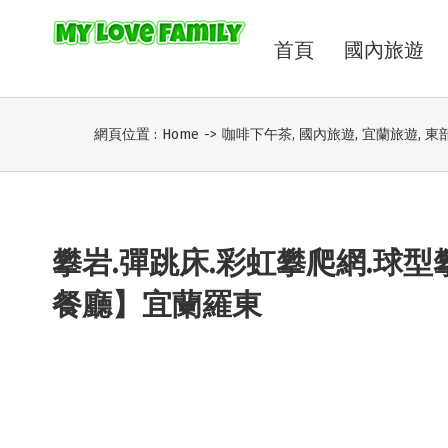
首頁
國內旅遊
網頁位置 :
Home
->
咖啡下午茶
,
國內旅遊
,
宜蘭旅遊
,
東
攀岩.彈跳床.彩虹攀爬網.球型
餐廳】宜蘭羅東