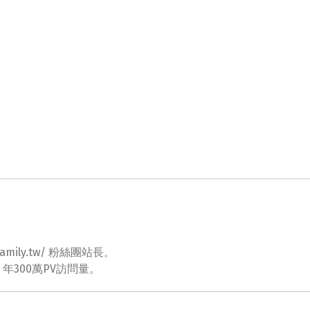
ovefamily.tw/ 粉絲團站長。
tw 年300萬PV訪問量。