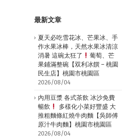
最新文章
夏天必吃雪花冰、芒果冰、手
作水果冰棒，天然水果冰清涼
消暑 這碗太狂了
葡萄、芒
果鋪滿整碗【双利冰饌 – 桃園
民生店】桃園市桃園區
2026/08/04
內用豆漿 各式茶飲 冰沙免費
暢飲
多樣化小菜好豐盛 大
推粗麵條紅燒牛肉麵【吳師傅
原汁牛肉麵】桃園市桃園區
2026/08/04