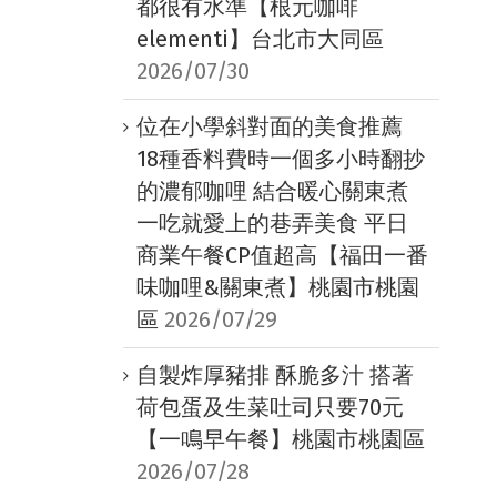
都很有水準【根元咖啡
elementi】台北市大同區
2026/07/30
位在小學斜對面的美食推薦
18種香料費時一個多小時翻抄
的濃郁咖哩 結合暖心關東煮
一吃就愛上的巷弄美食 平日
商業午餐CP值超高【福田一番
味咖哩&關東煮】桃園市桃園
區
2026/07/29
自製炸厚豬排 酥脆多汁 搭著
荷包蛋及生菜吐司只要70元
【一鳴早午餐】桃園市桃園區
2026/07/28