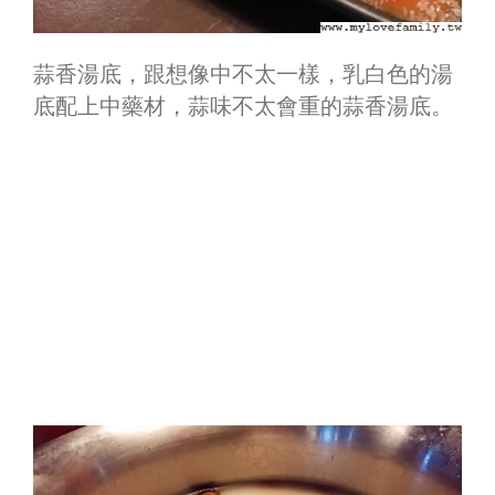
蒜香湯底，跟想像中不太一樣，乳白色的湯
底配上中藥材，蒜味不太會重的蒜香湯底。