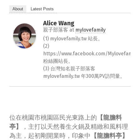
About
Latest Posts
Alice Wang
親子部落客
at
mylovefamily
(1) mylovefamily.tw 站長。
(2)
https://www.facebook.com/Mylovefamily.
粉絲團站長。
(3) 台灣知名親子部落客
mylovefamily.tw 年300萬PV訪問量。
位在桃園市桃園區民光東路上的
【龍膽料
亭】
，主打以天然養生火鍋及精緻和風料理
為主，起初剛開業時，印象中
【龍膽料亭】