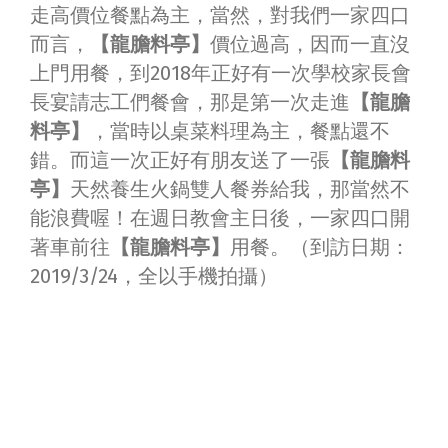
走高價位餐點為主，當然，對我們一家四口
而言，
【龍膽料亭】
價位過高，因而一直沒
上門用餐，到2018年正好有一次學校家長會
長宴請志工們餐會，那是第一次走進
【龍膽
料亭】
，當時以桌菜料理為主，餐點還不
錯。而這一次正好有朋友送了一張
【龍膽料
亭】
天然養生火鍋雙人餐券給我，那當然不
能浪費喔！在週日教會主日後，一家四口開
著車前往
【龍膽料亭】
用餐。（到訪日期：
2019/3/24，全以手機拍攝）