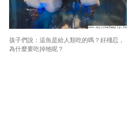
孩子們說：這魚是給人類吃的嗎？好殘忍，
為什麼要吃掉牠呢？