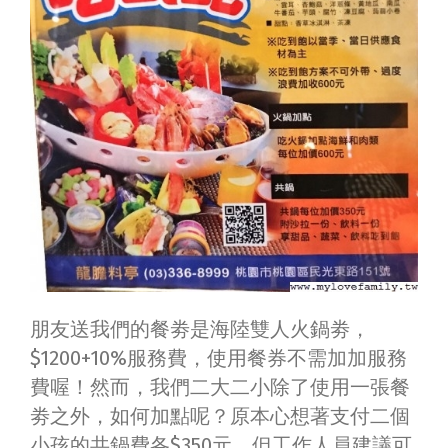
朋友送我們的餐劵是海陸雙人火鍋劵，
$1200+10%服務費，使用餐券不需加加服務
費喔！然而，我們二大二小除了使用一張餐
劵之外，如何加點呢？原本心想著支付二個
小孩的共鍋費各$350元，但工作人員建議可