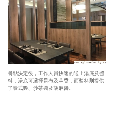
餐點決定後，工作人員快速的送上湯底及醬
料，湯底可選擇昆布及蒜香，而醬料則提供
了泰式醬、沙茶醬及胡麻醬。