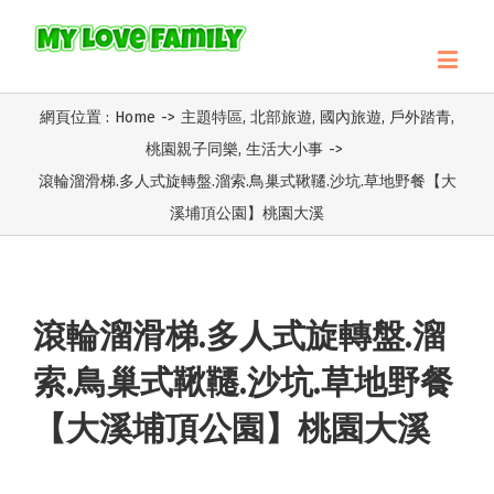
網頁位置 :
Home
->
主題特區
,
北部旅遊
,
國內旅遊
,
戶外踏青
,
桃園親子同樂
,
生活大小事
->
滾輪溜滑梯.多人式旋轉盤.溜索.鳥巢式鞦韆.沙坑.草地野餐【大
溪埔頂公園】桃園大溪
滾輪溜滑梯.多人式旋轉盤.溜
索.鳥巢式鞦韆.沙坑.草地野餐
【大溪埔頂公園】桃園大溪