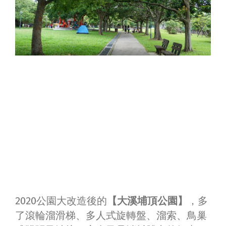
2020公園大改造後的
【大溪埔頂公園】
，多
了滾輪溜滑梯、多人式旋轉盤、溜索、鳥巢