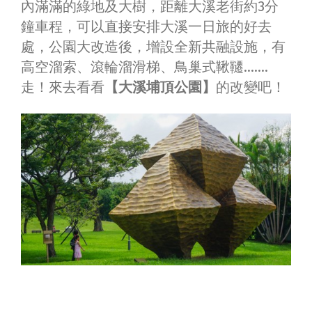
內滿滿的綠地及大樹，距離大溪老街約3分
鐘車程，可以直接安排大溪一日旅的好去
處，公園大改造後，
增設全新共融設施，有
高空溜索、滾輪溜滑梯、鳥巢式鞦韆…….
走！來去看看
【大溪埔頂公園】
的改變吧！