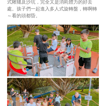
式鞦韆及沙坑，完全又是消耗體力的好去
處。孩子們一起進入多人式旋轉盤，轉啊轉
～看的頭都昏。