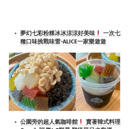
夢幻七彩粉粿冰冰涼涼好美味
一次七
種口味挑戰味雷-ALICE一家樂遊遊
公園旁的超人氣咖啡館
賣著韓式料理