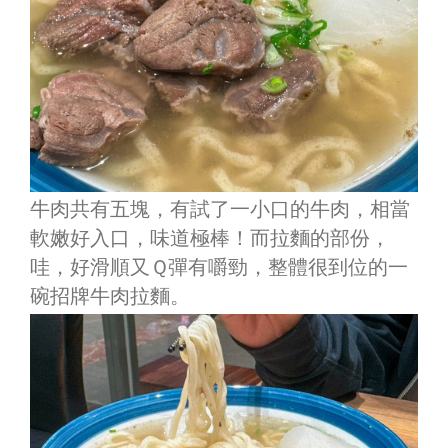
牛肉共有五塊，有試了一小口的牛肉，相當
軟嫩好入口，味道極棒！而拉麵的部份，
哇，好滑順又Ｑ彈有嚼勁，整體很到位的一
碗招牌牛肉拉麵。