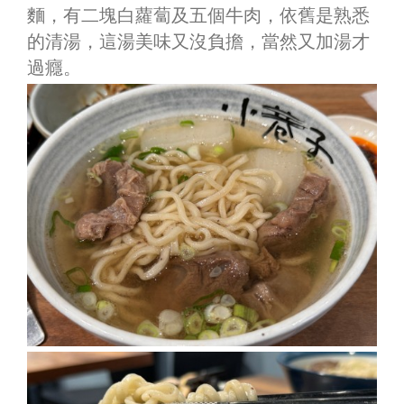
麵，有二塊白蘿蔔及五個牛肉，依舊是熟悉
的清湯，這湯美味又沒負擔，當然又加湯才
過癮。