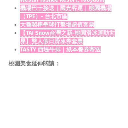
機場巴士接送｜國光客運｜桃園機場
（TPE）- 台北市區
大魯閣棒壘球打擊場超值套票
【TAI Snow台灣之新-桃園滑冰運動世
界】
雙人假日滑冰券套票
TASTY 西堤牛排｜紙本餐券寄送
桃園美食延伸閱讀：