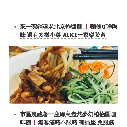
來一碗銷魂老北京炸醬麵
麵條Q彈夠
味 還有多樣小菜-ALICE一家樂遊遊
市區裏藏著一座綠意盎然夢幻植物園咖
啡館
無客滿時不限時 有插座 免服務