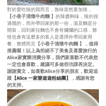
對於愛吃辣的我而言，魯味當然要加辣，
【小巷子清燉牛肉麵 】
的辣醬夠味，辣的很
過癮的，而外帶回家的那一份，湯及麵是分
開裝，回到家拉麵也不會有爛爛的口感，難
怪也會有這麼多的客人是選擇外帶回家用
餐，整體而言
【小巷子清燉牛肉麵 】，值得
推薦喔！以上為拒絕不了美食及喜愛旅行的
Alice家實際消費分享，我們家喜歡不代表您
一定也會喜歡，建議可多做些功課再決定。
謝謝賞文，如喜歡Alice分享的朋友，歡迎追
蹤
【Alice 一家樂遊遊粉絲團】
，感謝有您
的支持。