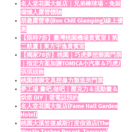
名人堂花園大飯店｜兄弟棒球場・免裝
備懶人露營體驗
朋趣露營車(Bon Chill Glamping)線上優
惠
【限時7折】臺灣桃園機場貴賓室 | 第
二航廈 | 東方宇逸貴賓室
【獨家78折】桃園｜巧虎夢想樂園門票
｜指定方案加贈TOMICA小汽車＆巧虎/
琪琪頭飾
桃園雄獅文具想像力製造所門票
夢工場 畫吧.做吧｜壓克力＆流動畫＆
烘焙 DIY｜需電話預約
名人堂花園大飯店(Fame Hall Garden
Hotel)
桃園大溪笠復威斯汀度假酒店(The
Westin Tashee Resort, Taoyuan)