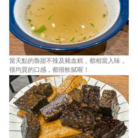
當天點的魯甜不辣及豬血糕，都相當入味，
很均質的口感，都很軟膩喔！