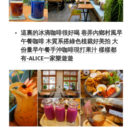
這裏的冰滴咖啡很好喝 巷弄內鄉村風早
午餐咖啡 木質系搭綠色植裁好美拍 大
份量早午餐手沖咖啡現打果汁 樣樣都
有-ALICE一家樂遊遊