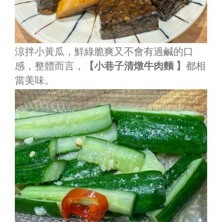
涼拌小黃瓜，鮮綠脆爽又不會有過鹹的口
感，整體而言，
【小巷子清燉牛肉麵 】
都相
當美味。