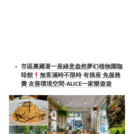
市區裏藏著一座綠意盎然夢幻植物園咖
啡館
無客滿時不限時 有插座 免服務
費 友善環境空間-ALICE一家樂遊遊