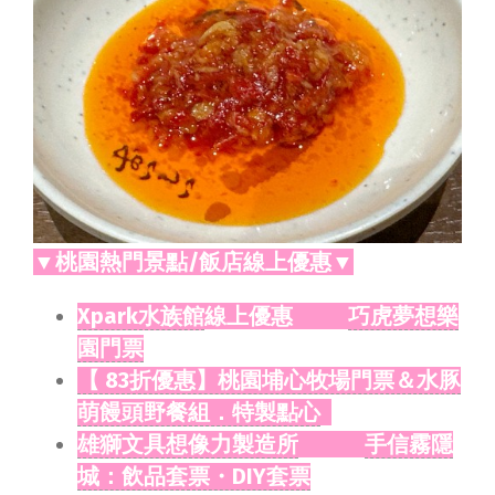
▼桃園熱門景點/飯店線上優惠▼
Xpark水族館
線上優惠
巧虎夢想樂
園門票
【 83折優惠】桃園埔心牧場門票＆水豚
萌饅頭野餐組．特製點心
雄獅文具想像力製造所
手信霧隱
城：飲品套票・DIY套票