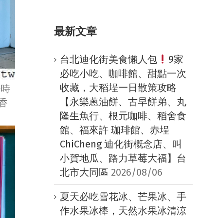
最新文章
台北迪化街美食懶人包
9家
必吃小吃、咖啡館、甜點一次
收藏，大稻埕一日散策攻略
少時
【永樂蔥油餅、古早餅弟、丸
香
隆生魚行、根元咖啡、稻舍食
館、福來許 珈琲館、赤埕
ChiCheng 迪化街概念店、叫
小賀地瓜、路力草莓大福】台
北市大同區
2026/08/06
夏天必吃雪花冰、芒果冰、手
作水果冰棒，天然水果冰清涼