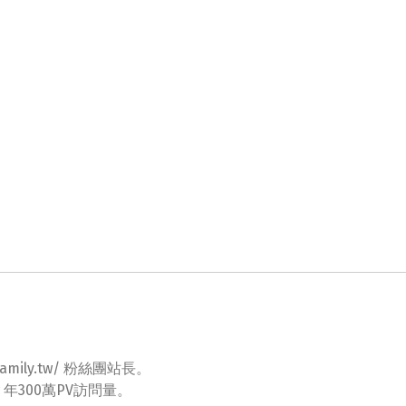
ovefamily.tw/ 粉絲團站長。
tw 年300萬PV訪問量。