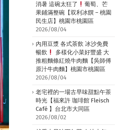
消暑 這碗太狂了
葡萄、芒
果鋪滿整碗【双利冰饌 – 桃園
民生店】桃園市桃園區
2026/08/04
內用豆漿 各式茶飲 冰沙免費
暢飲
多樣化小菜好豐盛 大
推粗麵條紅燒牛肉麵【吳師傅
原汁牛肉麵】桃園市桃園區
2026/08/04
老宅裡的一場古早味甜點午茶
時光【福來許 珈琲館 Fleisch
Café 】台北市大同區
2026/08/02