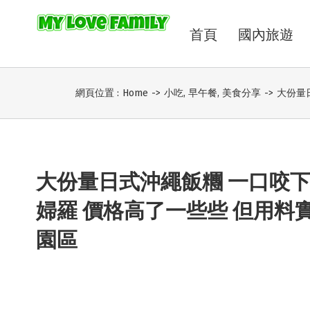
首頁
國內旅遊
網頁位置 :
Home
->
小吃
,
早午餐
,
美食分享
->
大份量
大份量日式沖繩飯糰 一口咬下
婦羅 價格高了一些些 但用料
園區