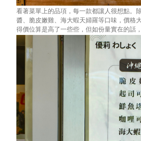
看著菜單上的品項，每一款都讓人很想點。
醬、脆皮嫩雞、海大蝦天婦羅等口味，價格大
得價位算是高了一些些，但如份量實在的話