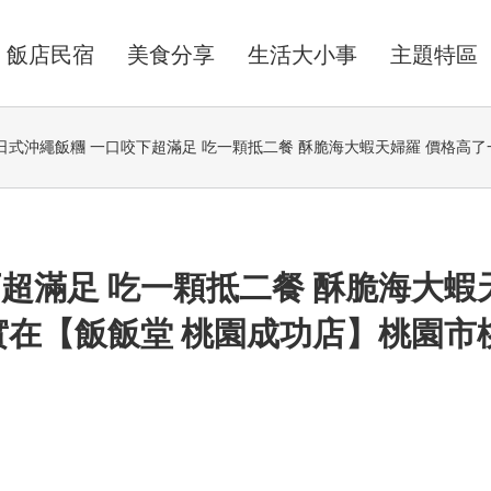
飯店民宿
美食分享
生活大小事
主題特區
日式沖繩飯糰 一口咬下超滿足 吃一顆抵二餐 酥脆海大蝦天婦羅 價格高了
超滿足 吃一顆抵二餐 酥脆海大蝦
實在【飯飯堂 桃園成功店】桃園市