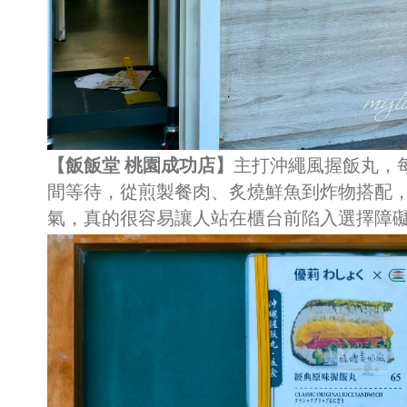
【飯飯堂 桃園成功店】
主打沖繩風握飯丸，
間等待，從煎製餐肉、炙燒鮮魚到炸物搭配
氣，真的很容易讓人站在櫃台前陷入選擇障