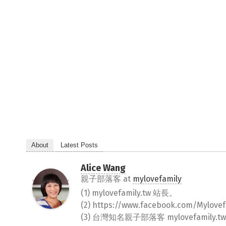
About
Latest Posts
Alice Wang
親子部落客
at
mylovefamily
(1) mylovefamily.tw 站長。
(2) https://www.facebook.com/Myl
(3) 台灣知名親子部落客 mylovefamily.