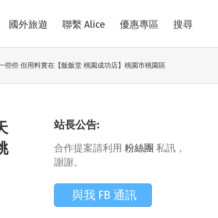
國外旅遊
聯繫 Alice
優惠專區
搜尋
一些些 但用料實在【飯飯堂 桃園成功店】桃園市桃園區
站長公告:
天
桃
合作提案請利用
粉絲團
私訊，
謝謝。
與我 FB 通訊