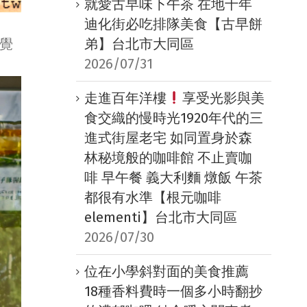
就愛古早味下午茶 在地十年
迪化街必吃排隊美食【古早餅
弟】台北市大同區
覺
2026/07/31
走進百年洋樓
享受光影與美
食交織的慢時光1920年代的三
進式街屋老宅 如同置身於森
林秘境般的咖啡館 不止賣咖
啡 早午餐 義大利麵 燉飯 午茶
都很有水準【根元咖啡
elementi】台北市大同區
2026/07/30
位在小學斜對面的美食推薦
18種香料費時一個多小時翻抄