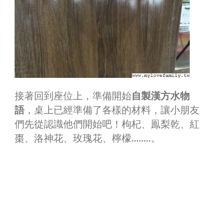
接著回到座位上，準備開始
自製漢方水物
語
，桌上已經準備了各樣的材料，讓小朋友
們先從認識他們開始吧！枸杞、鳯梨乾、紅
棗、洛神花、玫瑰花、檸檬……..。