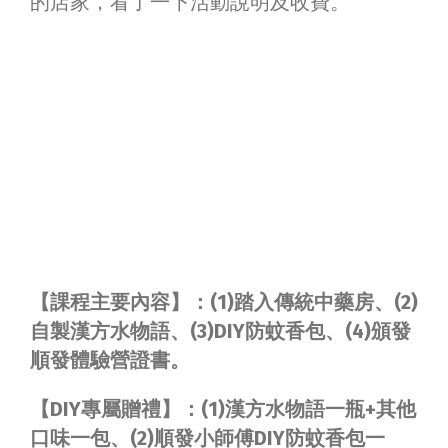
的店家，看了一下活動說明及收費。
【課程主要內容】：(1)踏入傳統中藥房、(2)
自製漢方水物語、(3)DIY防蚊香包、(4)頒發
順發體驗營證書。
【DIY專屬贈禮】：(1)漢方水物語一瓶+其他
口味一包、(2)順發小師傅DIY防蚊香包一