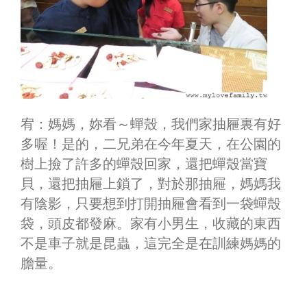
宥：媽媽，妳看～蟬殼，我們家抽屜裏有好
多喔！是的，二兄弟在今年夏天，在公園的
樹上撿了許多的蟬殼回家，還把蟬殼當寶
貝，還把抽屜上鎖了，對於那抽屜，媽媽我
有陰影，只要想到打開抽屜會看到一袋蟬殼
袋，頭皮都發麻。家有小男生，收藏的東西
不是車子就是昆蟲，這完全是在訓練媽媽的
膽量。