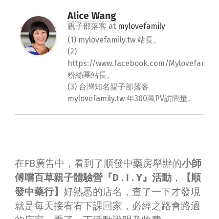
Alice Wang
親子部落客
at
mylovefamily
(1) mylovefamily.tw 站長。
(2)
https://www.facebook.com/Mylovefamily.
粉絲團站長。
(3) 台灣知名親子部落客
mylovefamily.tw 年300萬PV訪問量。
在FB廣告中，看到了順發中藥房舉辦的
小師
傅嚐百草親子體驗營『D . I . Y』活動
，
【順
發中藥行】
好熟悉的店名，查了一下才發現
就是每天接宥宥下課回家，必經之路會路過