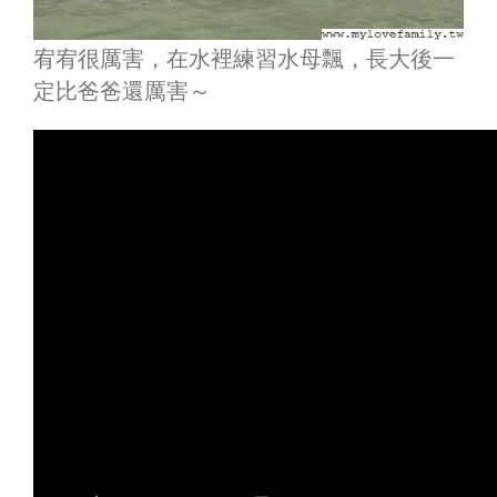
宥宥很厲害，在水裡練習水母飄，長大後一
定比爸爸還厲害～