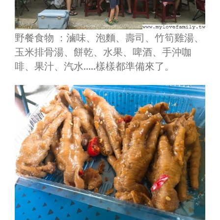
野餐食物 ：滷味、泡麵、壽司、竹筍雞湯、
玉米排骨湯、餅乾、水果、啤酒、手沖咖
啡、果汁、汽水…..樣樣都準備來了。