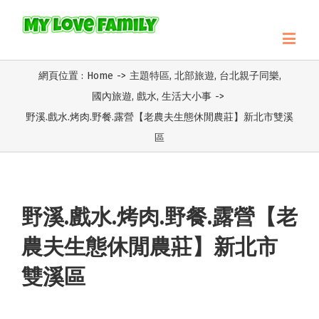
網頁位置 :
Home
->
主題特區
,
北部旅遊
,
台北親子同樂
,
國內旅遊
,
戲水
,
生活大小事
->
野溪.戲水.烤肉.野餐.露營【老農夫生態休閒農莊】新北市雙溪
區
野溪.戲水.烤肉.野餐.露營【老
農夫生態休閒農莊】新北市
雙溪區