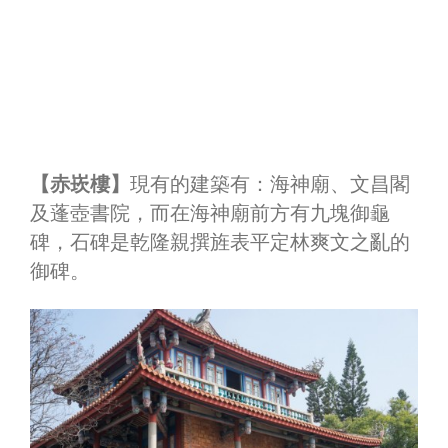
【赤崁樓】
現有的建築有：海神廟、文昌閣
及蓬壺書院，而在海神廟前方有九塊御龜
碑，石碑是乾隆親撰旌表平定林爽文之亂的
御碑。