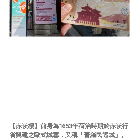
【赤崁樓】前身為1653年荷治時期於赤崁行
省興建之歐式城塞，又稱「
普羅民遮城
」。