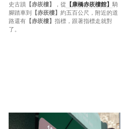
史古蹟
【赤崁樓】
，從
【康橋赤崁樓館】
騎
腳踏車到
【赤崁樓】
約五百公尺，附近的道
路還有
【赤崁樓】
指標，跟著指標走就對
了。