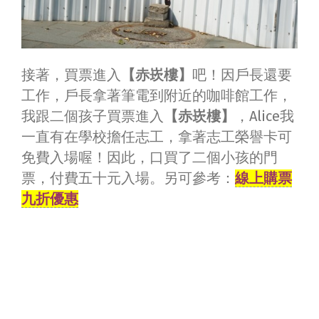
接著，買票進入
【赤崁樓】
吧！因戶長還要
工作，戶長拿著筆電到附近的咖啡館工作，
我跟二個孩子買票進入
【赤崁樓】
，Alice我
一直有在學校擔任志工，拿著志工榮譽卡可
免費入場喔！因此，口買了二個小孩的門
票，付費五十元入場。另可參考：
線上購票
九折優惠