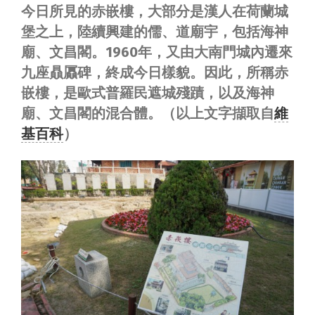
今日所見的赤嵌樓，大部分是漢人在荷蘭城
堡之上，陸續興建的儒、道廟宇，包括海神
廟、文昌閣。1960年，又由大南門城內遷來
九座贔屭碑，終成今日樣貌。因此，所稱赤
嵌樓，是歐式普羅民遮城殘蹟，以及海神
廟、文昌閣的混合體。（以上文字擷取自
維
基百科
）