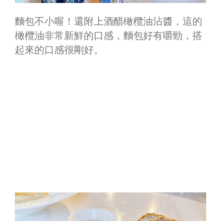
麵包不小喔！還附上酒醋橄欖油沾醬，這的
橄欖油非常新鮮的口感，麵包好有嚼勁，搭
起來的口感很剛好。