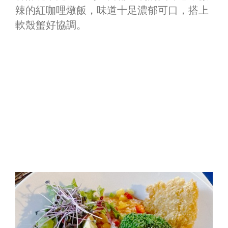
辣的紅咖哩燉飯，味道十足濃郁可口，搭上
軟殼蟹好協調。