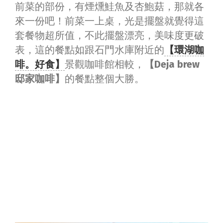
前菜的部份，有煙燻鮭魚及杏鮑菇，那就各
來一份吧！前菜一上桌，光是擺盤就覺得這
套餐物超所值，不此擺盤漂亮，美味度更破
表，這的餐點如跟石門水庫附近的
【環湖咖
啡。好食】
景觀咖啡館相較，
【Deja brew
邸家咖啡】
的餐點整個大勝。