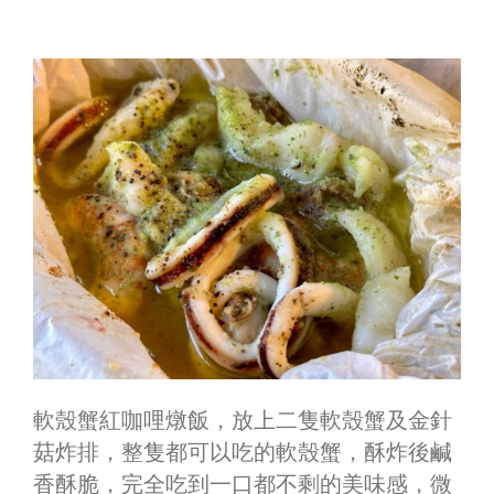
軟殼蟹紅咖哩燉飯，放上二隻軟殼蟹及金針
菇炸排，整隻都可以吃的軟殼蟹，酥炸後鹹
香酥脆，完全吃到一口都不剩的美味感，微