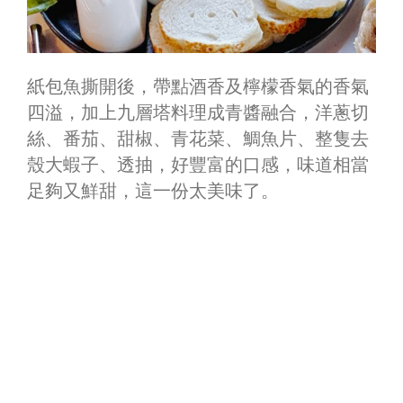
紙包魚
撕開後，帶點酒香及檸檬香氣的香氣
四溢，加上九層塔料理成青醬融合，洋蔥切
絲、番茄、甜椒、青花菜、鯛魚片、整隻去
殼大蝦子、透抽，好豐富的口感，味道相當
足夠又鮮甜，這一份太美味了。