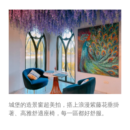
城堡的造景窗超美拍，搭上浪漫紫藤花垂掛
著、高雅舒適座椅，每一區都好舒服。