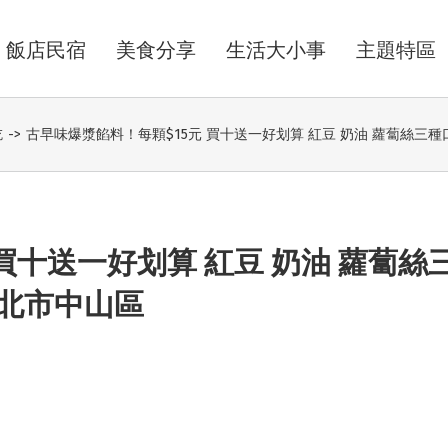
飯店民宿
美食分享
生活大小事
主題特區
吃
->
古早味爆漿餡料！每顆$15元 買十送一好划算 紅豆 奶油 蘿蔔絲
買十送一好划算 紅豆 奶油 蘿蔔絲
北市中山區