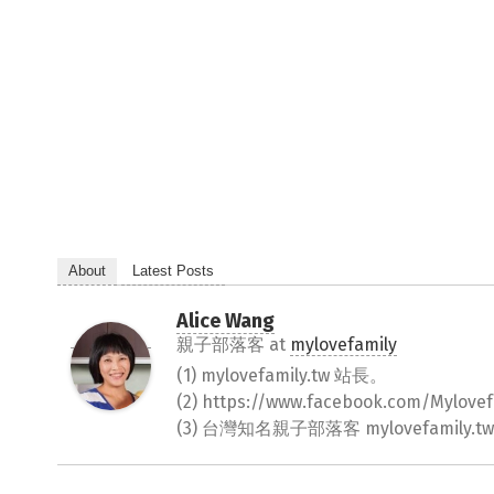
About
Latest Posts
Alice Wang
親子部落客
at
mylovefamily
(1) mylovefamily.tw 站長。
(2) https://www.facebook.com/Myl
(3) 台灣知名親子部落客 mylovefamily.