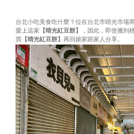
台北小吃美食吃什麼？位在台北市晴光市場
愛上這家
【晴光紅豆餅】
，因此，即使搬到
買
【晴光紅豆餅】
再回娘家跟家人分享。