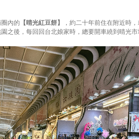
商圈內的
【晴光紅豆餅】
，約二十年前住在附近時，
桃園之後，每回回台北娘家時，總要開車繞到晴光市