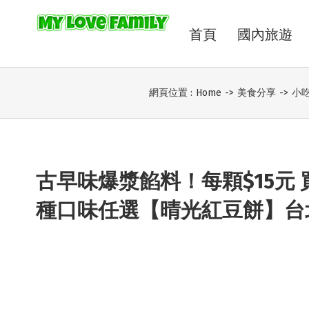
首頁
國內旅遊
網頁位置 :
Home
->
美食分享
->
小
古早味爆漿餡料！每顆$15元 
種口味任選【晴光紅豆餅】台