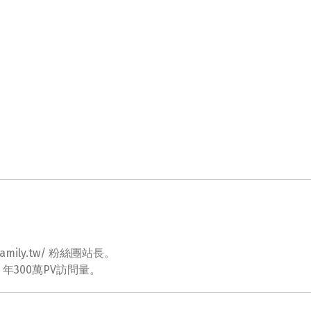
ovefamily.tw/ 粉絲團站長。
tw 年300萬PV訪問量。