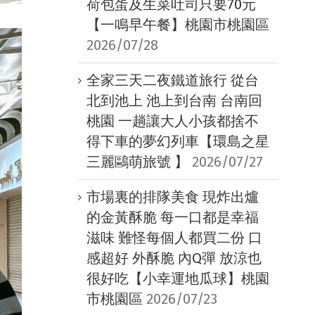
荷包蛋及生菜吐司只要70元
【一鳴早午餐】桃園市桃園區
2026/07/28
全家三天二夜鐵道旅行 從台
北到池上 池上到台南 台南回
桃園 一趟讓大人小孩都捨不
得下車的夢幻列車【環島之星
三麗鷗萌旅號 】
2026/07/27
市場裏的排隊美食 現炸出爐
的金黃酥脆 每一口都是幸福
滋味 難怪每個人都買二份 口
感超好 外酥脆 內Q彈 放涼也
很好吃【小幸運地瓜球】桃園
市桃園區
2026/07/23