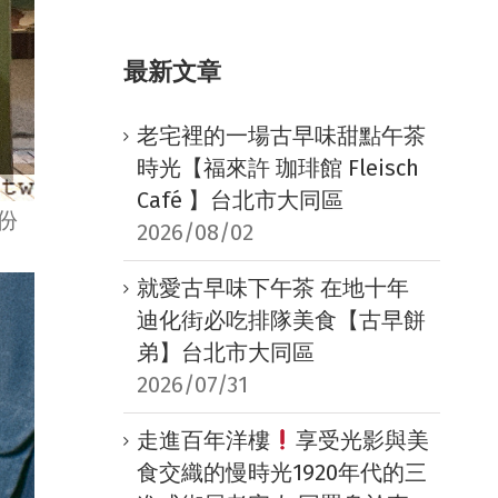
最新文章
老宅裡的一場古早味甜點午茶
時光【福來許 珈琲館 Fleisch
Café 】台北市大同區
份
2026/08/02
就愛古早味下午茶 在地十年
迪化街必吃排隊美食【古早餅
弟】台北市大同區
2026/07/31
走進百年洋樓
享受光影與美
食交織的慢時光1920年代的三