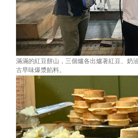
滿滿的紅豆餅山，三個爐各出爐著紅豆、奶
古早味爆漿餡料。