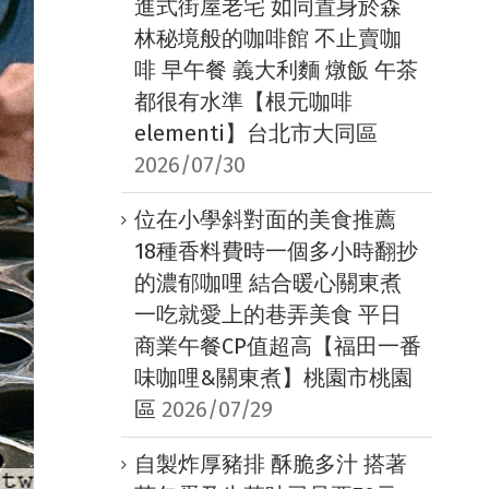
進式街屋老宅 如同置身於森
林秘境般的咖啡館 不止賣咖
啡 早午餐 義大利麵 燉飯 午茶
都很有水準【根元咖啡
elementi】台北市大同區
2026/07/30
位在小學斜對面的美食推薦
18種香料費時一個多小時翻抄
的濃郁咖哩 結合暖心關東煮
一吃就愛上的巷弄美食 平日
商業午餐CP值超高【福田一番
味咖哩&關東煮】桃園市桃園
區
2026/07/29
自製炸厚豬排 酥脆多汁 搭著