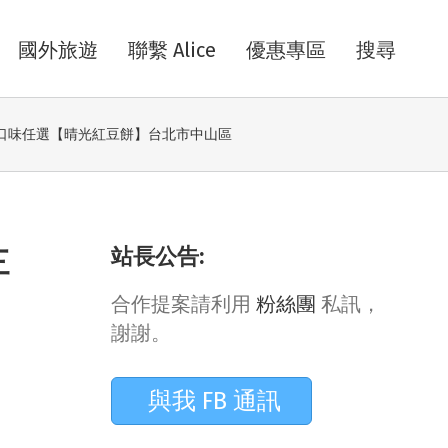
國外旅遊
聯繫 Alice
優惠專區
搜尋
三種口味任選【晴光紅豆餅】台北市中山區
站長公告:
三
合作提案請利用
粉絲團
私訊，
謝謝。
與我 FB 通訊