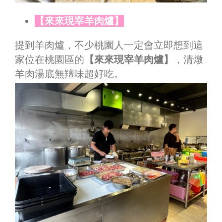
【來來現宰羊肉爐】
提到羊肉爐，不少桃園人一定會立即想到這
家位在桃園區的
【來來現宰羊肉爐】
，清燉
羊肉湯底無羶味超好吃。