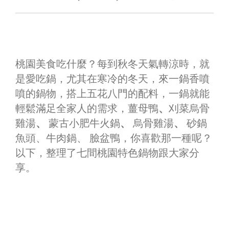
桃園美食吃什麼？每到秋冬天氣轉涼時，就
是愛吃鍋，尤其在寒冷的冬天，來一鍋香噴
噴的鍋物，搭上五花八門的配料，一鍋就能
輕鬆滿足全家人的需求，薑母鴨
、
刈菜烏骨
雞湯
、
蒙古小肥牛火鍋
、
烏骨雞湯
、
砂鍋
魚頭、牛肉鍋、 臉盆鴨，你喜歡那一種呢？
以下，整理了七間桃園特色鍋物跟大家分
享。