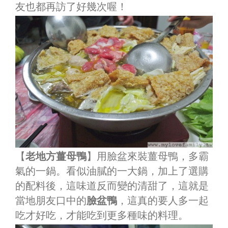
友也都再訪了好幾次喔！
【
老地方薑母鴨
】用臉盆來裝薑母鴨，多霸
氣的一鍋。看似油膩的一大鍋，加上了選購
的配料後，這味道反而變的清甜了，這就是
當地朋友口中的
臉盆鴨
，這真的要人多一起
吃才好吃，才能吃到更多種味的料理。