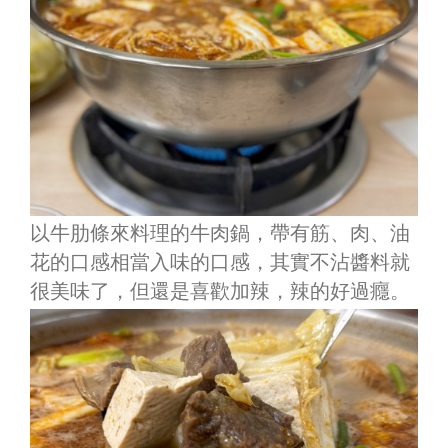
以牛肋條來料理的牛肉鍋，
帶有筋、肉、油
花
的口感相當入味的口感，其實不沾醬料就
很美味了，但還是喜歡加辣，辣的好過癮。