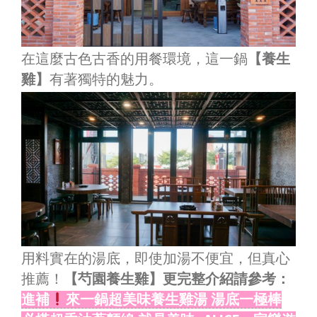
在這麼古色古香的用餐環境，這一鍋
【養生
雞】
有著獨特的魅力。
用料實在的湯底，即使加湯不便宜，但真心
推薦！
【芍園養生雞】更完整介紹請參考：
進補
來一鍋超美味養生雞湯 湯底一極棒