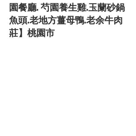
園餐廳. 芍園養生雞.玉蘭砂鍋
魚頭.老地方薑母鴨.老余牛肉
莊】桃園市