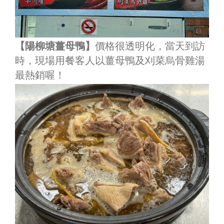
【陽柳塘薑母鴨】
價格很透明化，當天到訪
時，現場用餐客人以薑母鴨及刈菜烏骨雞湯
最熱銷喔！