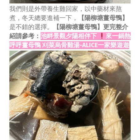
我們則是外帶養生雞回家，以中藥材來熬
煮，冬天總要進補一下，
【陽柳塘薑母鴨】
是不錯的選擇。
【陽柳塘薑母鴨】更完整介
紹請參考：
池畔景觀夕陽相伴下
來一鍋熱
呼呼薑母鴨 刈菜烏骨雞湯-ALICE一家樂遊遊