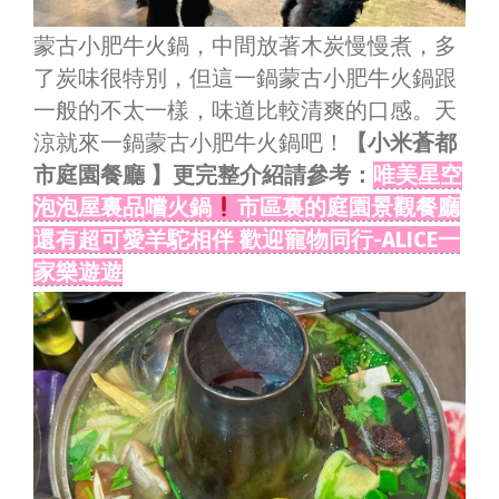
蒙古小肥牛火鍋，中間放著木炭慢慢煮，多
了炭味很特別，但這一鍋蒙古小肥牛火鍋跟
一般的不太一樣，味道比較清爽的口感。天
涼就來一鍋蒙古小肥牛火鍋吧！
【小米蒼都
市庭園餐廳 】
更完整介紹請參考：
唯美星空
泡泡屋裏品嚐火鍋
市區裏的庭園景觀餐廳
還有超可愛羊駝相伴 歡迎寵物同行-ALICE一
家樂遊遊