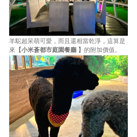
羊駝超呆萌可愛，而且還相當乾淨，這算是
來
【小米蒼都市庭園餐廳 】
的附加價值。