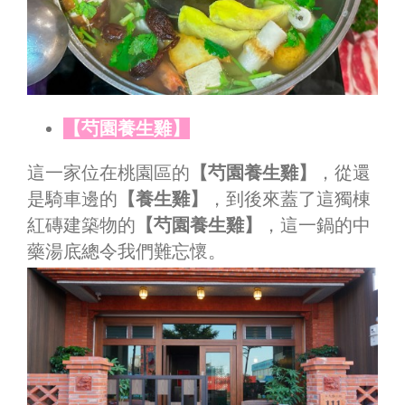
【芍園養生雞】
這一家位在桃園區的
【芍園養生雞】
，從還
是騎車邊的
【養生雞】
，到後來蓋了這獨棟
紅磚建築物的
【芍園養生雞】
，這一鍋的中
藥湯底總令我們難忘懷。