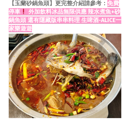
【
玉蘭砂鍋魚頭
】更完整介紹請參考：
免費
停車
外加飲料冰品無限供應 辣水煮魚+砂
鍋魚頭 還有隱藏版串串料理 生啤酒-ALICE一
家樂遊遊