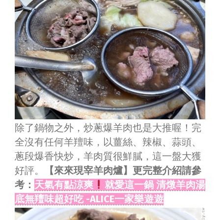
除了鍋物之外，炒蔥爆羊肉也是大推喔！完
全沒有任何羊羶味，以薑絲、辣椒、蒜頭、
蔥段爆香快炒，羊肉質很鮮膩，這一盤大獲
好評。
【來來現宰羊肉爐】更完整介紹請參
考：
天氣有點涼爽
就愛這一鍋 清燉羊肉湯
底無羶味超好吃 -ALICE一家樂遊遊