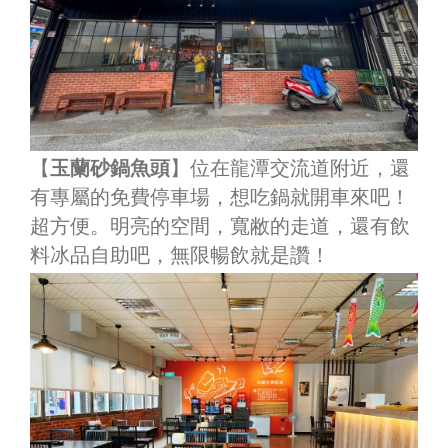
【
玉蘭砂鍋魚頭
】位在龍潭交流道附近，還
有專屬的免費停車場，想吃鍋就開車來吧！
超方便。明亮的空間，寬敝的走道，還有飲
料冰品自助吧，無限暢飲就是讚！