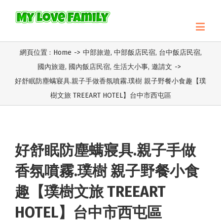
網頁位置 :
Home
->
中部旅遊
,
中部飯店民宿
,
台中飯店民宿
,
國內旅遊
,
國內飯店民宿
,
生活大小事
,
邀請文
->
好舒眠防塵螨寢具.親子手做香氛噴霧.璞樹 親子野餐小食趣【璞
樹文旅 TREEART HOTEL】台中市西屯區
好舒眠防塵螨寢具.親子手做
香氛噴霧.璞樹 親子野餐小食
趣【璞樹文旅 TREEART
HOTEL】台中市西屯區