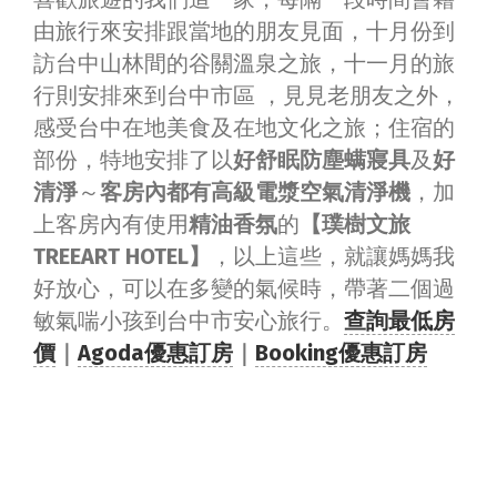
由旅行來安排跟當地的朋友見面，十月份到
訪台中山林間的谷關溫泉之旅，十一月的旅
行則安排來到台中市區 ，見見老朋友之外，
感受台中在地美食及在地文化之旅；住宿的
部份，特地安排了以
好舒眠防塵螨寢具
及
好
清淨
～
客房內都有高級電漿空氣清淨機
，加
上客房內有使用
精油香氛
的
【璞樹文旅
TREEART HOTEL】
，以上這些，就讓媽媽我
好放心，可以在多變的氣候時，帶著二個過
敏氣喘小孩到台中市安心旅行。
查詢最低房
價
｜
Agoda優惠訂房
｜
Booking優惠訂房