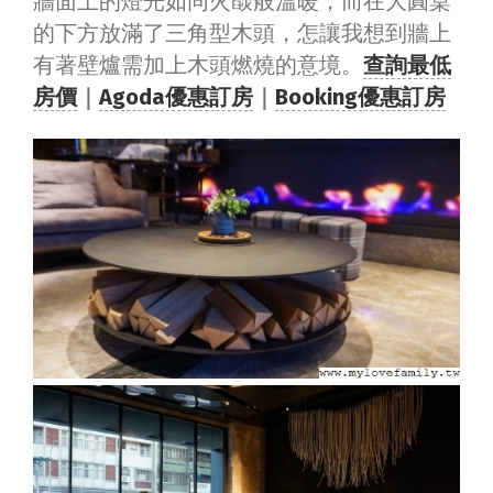
牆面上的燈光如同火燄般溫暖，而在大圓桌
的下方放滿了三角型木頭，怎讓我想到牆上
有著壁爐需加上木頭燃燒的意境。
查詢最低
房價
｜
Agoda優惠訂房
｜
Booking優惠訂房