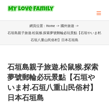
網頁位置 :
Home
->
國外旅遊
->
石垣島親子旅遊.松鼠猴.探索夢號郵輪必玩景點【石垣やいま村.
石垣八重山民俗村】日本石垣島
石垣島親子旅遊.松鼠猴.探索
夢號郵輪必玩景點【石垣や
いま村.石垣八重山民俗村】
日本石垣島