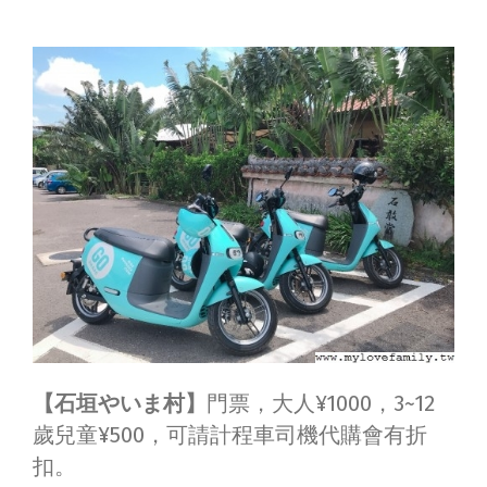
【石垣やいま村】
門票，大人¥1000，3~12
歲兒童¥500，可請計程車司機代購會有折
扣。