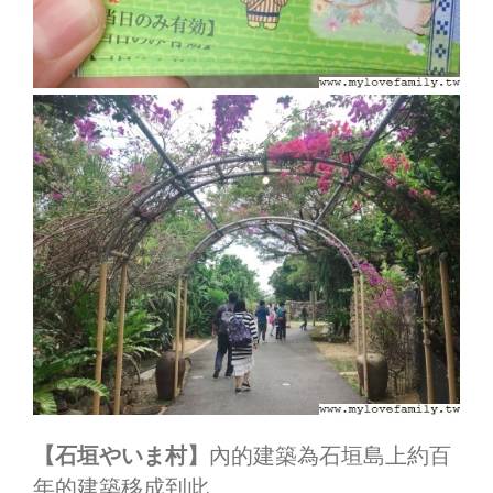
【石垣やいま村】
內的建築為石垣島上約百
年的建築移成到此