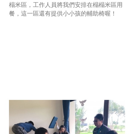
榻米區，工作人員將我們安排在榻榻米區用
餐，這一區還有提供小小孩的輔助椅喔！