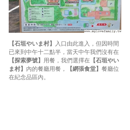
【石垣やいま村】
入口由此進入，但因時間
已來到中午十二點半，當天中午我們沒有在
【探索夢號】
用餐，我們選擇在
【石垣やい
ま村】
內的餐廳用餐，
【網張食堂】
餐廳位
在紀念品區內。