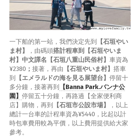
一下船的第一站，我們決定先到
【石垣やい
ま村】
，由碼頭
搭計程車到【石垣やいま
村】中文譯名【石垣八重山民俗村】
車資為
¥2380
；
接著，再由
【石垣やいま村】
搭車
到
【エメラルドの海を見る展望台】
停留十
多分鐘，接著再到
【Banna Park.バンナ公
園】
停留五十分鐘，再路過【全家便利商
店】購物，再到
【石垣市公設市場】
，以上
總計一台車的計程車資為¥5440，比起以計
時包車費用較為平價，以上費用提供給大家
參考。