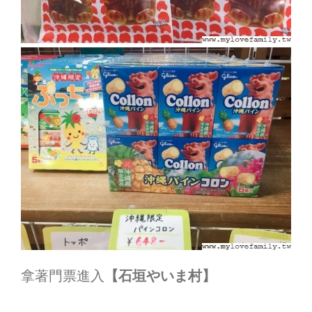
拿著門票進入
【石垣やいま村】