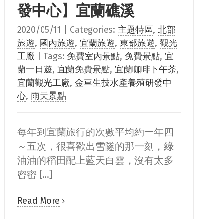
發中心】宜蘭礁溪
2020/05/11
|
Categories:
主題特區
,
北部
旅遊
,
國內旅遊
,
宜蘭旅遊
,
東部旅遊
,
觀光
工廠
|
Tags:
免費室內景點
,
免費景點
,
宜
蘭一日遊
,
宜蘭免費景點
,
宜蘭咖啡下午茶
,
宜蘭觀光工廠
,
金車生技水產養殖研發中
心
,
雨天景點
每年到宜蘭旅行的次數平均約一年四
～五次，很喜歡出雪隧的那一刻，綠
油油的稻田配上藍天白雲，沒有太多
密密 [...]
Read More