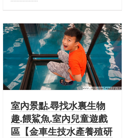
室內景點.尋找水裏生物
趣.餵鯊魚.室內兒童遊戲
區【金車生技水產養殖研