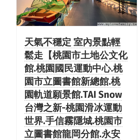
天氣不穩定 室內景點輕
鬆走【桃園市土地公文化
館.桃園國民運動中心.桃
園市立圖書館新總館.桃
園軌道願景館.TAI Snow
台灣之新-桃園滑冰運動
世界.手信霧隱城.桃園市
立圖書館龍岡分館.永安