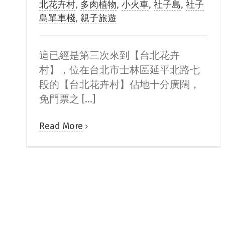
北花卉村
,
多肉植物
,
小火車
,
社子島
,
社子
島單車棧
,
親子旅遊
這已經是第三次來到【台北花卉
村】，位在台北市士林區延平北路七
段的【台北花卉村】佔地十分廣闊，
免門票之 [...]
Read More