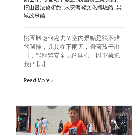
橫山書法藝術館
,
永安海螺文化體驗館
,
異
域故事館
桃園旅遊何處去？室內景點是很不錯
的選擇，尤其在下雨天，帶著孩子出
門，能輕鬆安全玩的開心，以下就把
我們 [...]
Read More