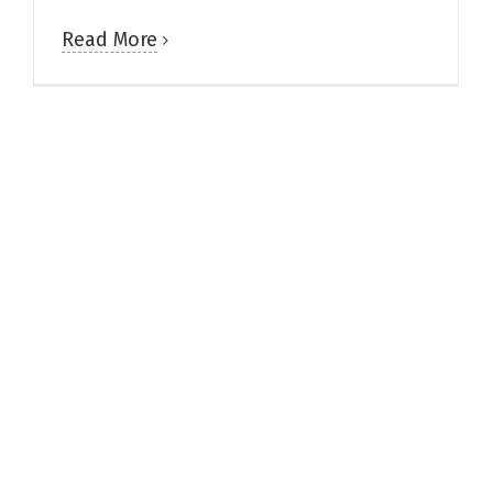
Read More
共融式特色公園.五座磨
石子溜滑梯.攀爬.沙坑.夏