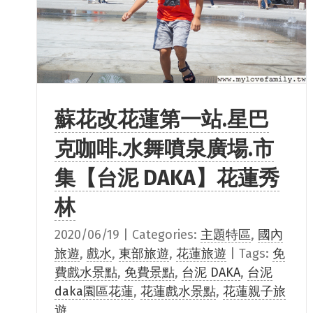
蘇花改花蓮第一站.星巴
克咖啡.水舞噴泉廣場.市
集【台泥 DAKA】花蓮秀
林
2020/06/19
|
Categories:
主題特區
,
國內
旅遊
,
戲水
,
東部旅遊
,
花蓮旅遊
|
Tags:
免
費戲水景點
,
免費景點
,
台泥 DAKA
,
台泥
daka園區花蓮
,
花蓮戲水景點
,
花蓮親子旅
遊