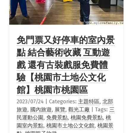
免門票又好停車的室內景
點 結合藝術收藏 互動遊
戲 還有古裝戲服免費體
驗【桃園市土地公文化
館】桃園市桃園區
2023/07/24
|
Categories:
主題特區
,
北部
旅遊
,
國內旅遊
,
展覽
,
觀光工廠
|
Tags:
三
民運動公園
,
免費景點
,
桃園免費景點
,
桃
園室內景點
,
桃園市土地公文化館
,
桃園景