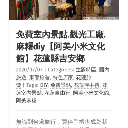
免費室內景點.觀光工廠.
麻糬diy【阿美小米文化
館】花蓮縣吉安鄉
2020/07/07
|
Categories:
主題特區
,
國內
旅遊
,
東部旅遊
,
特色店家
,
花蓮旅
遊
|
Tags:
DIY
,
免費景點
,
花蓮伴手禮
,
花
蓮室內景點
,
花蓮自由行
,
阿美小米文化館
,
阿美麻糬
無論到何處旅行，買伴手禮也成為我