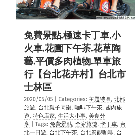
免費景點.極速卡丁車.小
火車.花園下午茶.花草陶
藝.平價多肉植物.單車旅
行【台北花卉村】台北市
士林區
2020/05/05
|
Categories:
主題特區
,
北部
旅遊
,
台北親子同樂
,
咖啡下午茶
,
國內旅
遊
,
特色店家
,
生活大小事
,
美食分
享
|
Tags:
免費景點
,
全家旅遊
,
卡丁車
,
台
北一日遊
,
台北下午茶
,
台北景觀咖啡
,
台