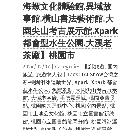
海螺文化體驗館.異域故
事館.橫山書法藝術館.大
園尖山考古展示館.Xpark
都會型水生公園.大溪老
茶廠】桃園市
2024/02/07
|
Categories:
北部旅遊
,
國內
旅遊
,
旅遊懶人包
|
Tags:
TAI Snow台灣之
新-桃園滑冰運動世界
,
Xpark
,
Xpark 都會
型水生公園
,
免費景點
,
大園尖山考古展示
館
,
大溪老茶廠
,
手信霧隱城
,
桃園免費景
點
,
桃園國民運動中心
,
桃園室內景點
,
桃
園市土地公文化館
,
桃園市立圖書館新總
館
,
桃園市立圖書館龍岡分館
,
桃園滑冰運
動世界
,
桃園親子旅遊
,
桃園軌道願景館
,