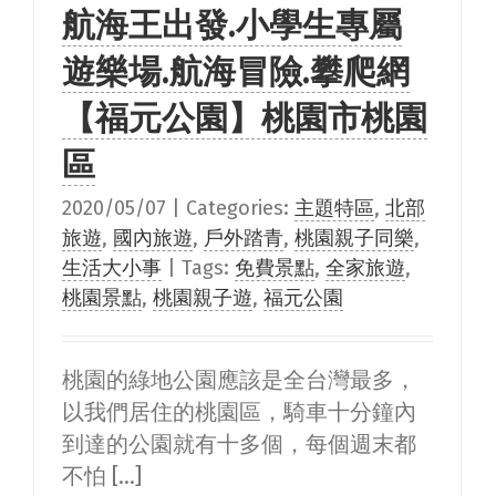
航海王出發.小學生專屬
遊樂場.航海冒險.攀爬網
【福元公園】桃園市桃園
區
2020/05/07
|
Categories:
主題特區
,
北部
旅遊
,
國內旅遊
,
戶外踏青
,
桃園親子同樂
,
生活大小事
|
Tags:
免費景點
,
全家旅遊
,
桃園景點
,
桃園親子遊
,
福元公園
桃園的綠地公園應該是全台灣最多，
以我們居住的桃園區，騎車十分鐘內
到達的公園就有十多個，每個週末都
不怕 [...]