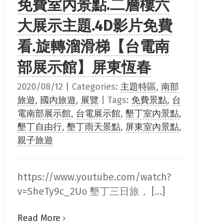
免費室內景點.二層樓六
大展示主題.4D影片免費
看.旋轉溜滑梯【台電南
部展示館】屏東恆春
2020/08/12
|
Categories:
主題特區
,
南部
旅遊
,
國內旅遊
,
展覽
|
Tags:
免費景點
,
台
電南部展示館
,
台電展示館
,
墾丁室內景點
,
墾丁自由行
,
墾丁雨天景點
,
屏東室內景點
,
親子旅遊
https://www.youtube.com/watch?
v=SheTy9c_2Uo 墾丁三日旅， [...]
Read More