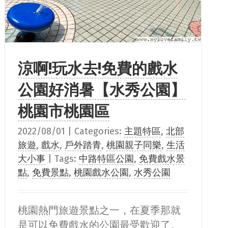
涼啊!玩水去!免費的戲水
公園好消暑【水秀公園】
桃園市桃園區
2022/08/01
|
Categories:
主題特區
,
北部
旅遊
,
戲水
,
戶外踏青
,
桃園親子同樂
,
生活
大小事
|
Tags:
中路特區公園
,
免費戲水景
點
,
免費景點
,
桃園戲水公園
,
水秀公園
桃園熱門旅遊景點之一，在夏季那就
是可以免費戲水的公園最受歡迎了。