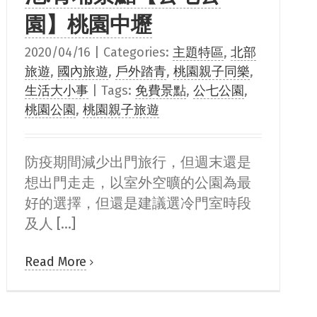
園】桃園中壢
2020/04/16
|
Categories:
主題特區
,
北部
旅遊
,
國內旅遊
,
戶外踏青
,
桃園親子同樂
,
生活大小事
|
Tags:
免費景點
,
公七公園
,
桃園公園
,
桃園親子旅遊
防疫期間減少出門旅行，但週末還是
想出門走走，以室外空曠的公園為最
好的選擇，但還是建議選冷門室時段
及人 [...]
Read More