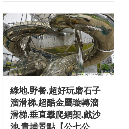
綠地.野餐.超好玩磨石子
溜滑梯.超酷金屬璇轉溜
滑梯.垂直攀爬網架.戲沙
池.青埔景點【公七公