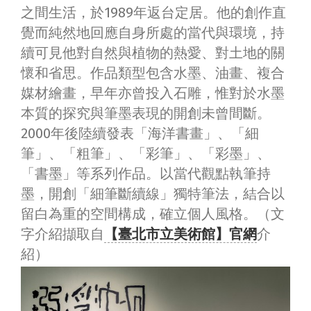
之間生活，於1989年返台定居。他的創作直
覺而純然地回應自身所處的當代與環境，持
續可見他對自然與植物的熱愛、對土地的關
懷和省思。作品類型包含水墨、油畫、複合
媒材繪畫，早年亦曾投入石雕，惟對於水墨
本質的探究與筆墨表現的開創未曾間斷。
2000年後陸續發表「海洋書畫」、「細
筆」、「粗筆」、「彩筆」、「彩墨」、
「書墨」等系列作品。以當代觀點執筆持
墨，開創「細筆斷續線」獨特筆法，結合以
留白為重的空間構成，確立個人風格。（文
字介紹擷取自
【臺北市立美術館】官網
介
紹）