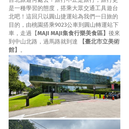
是一種學習的態度，搭乘大眾交通工具遊台
北吧！這回只以圓山捷運站為我們一日旅的
目的，由桃園搭乘9023公車到圓山轉運站下
車，走過【
MAJI MAJI集食行樂美食區】
後來
到中山北路，過馬路就到達
【臺北市立美術
館】
。