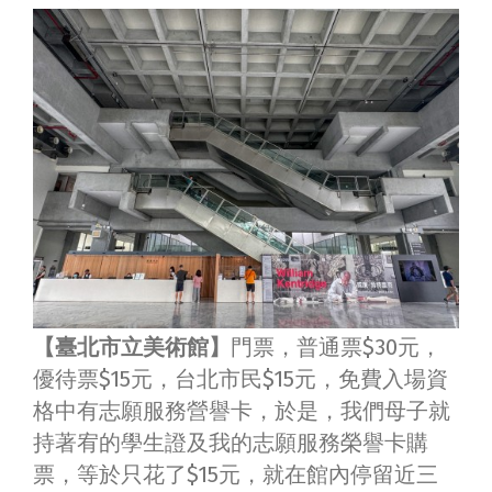
【臺北市立美術館】
門票，普通票$30元，
優待票$15元，台北市民$15元，免費入場資
格中有志願服務營譽卡，於是，我們母子就
持著宥的學生證及我的志願服務榮譽卡購
票，等於只花了$15元，就在館內停留近三