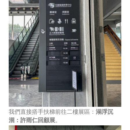
我們直接搭手扶梯前往二樓展區：
溺浮沉
洄：許雨仁回顧展
。