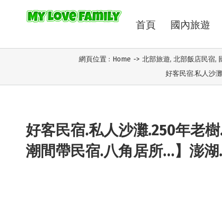
首頁
國內旅遊
網頁位置 :
Home
->
北部旅遊
,
北部飯店民宿
,
好客民宿.私人沙灘
好客民宿.私人沙灘.250年老
潮間帶民宿.八角居所…】澎湖.