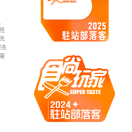
、
照
民
潭生
陽