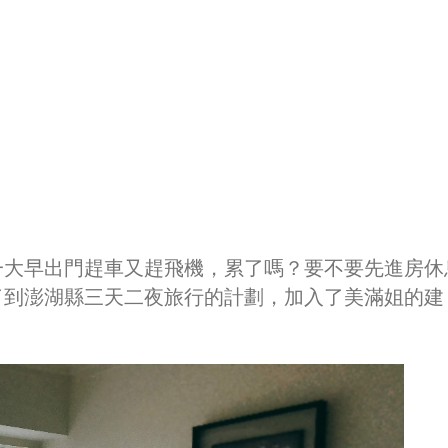
一大早出門趕車又趕飛機，累了嗎？要不要先進房休
了到澎湖縣三天二夜旅行的計劃，加入了美滿姐的建