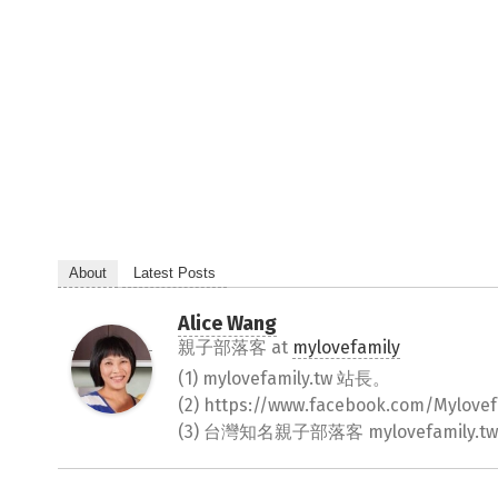
About
Latest Posts
Alice Wang
親子部落客
at
mylovefamily
(1) mylovefamily.tw 站長。
(2) https://www.facebook.com/Myl
(3) 台灣知名親子部落客 mylovefamily.