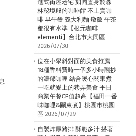
進式街屋老宅 如同置身於森
林秘境般的咖啡館 不止賣咖
啡 早午餐 義大利麵 燉飯 午茶
都很有水準【根元咖啡
elementi】台北市大同區
2026/07/30
位在小學斜對面的美食推薦
18種香料費時一個多小時翻抄
的濃郁咖哩 結合暖心關東煮
息
一吃就愛上的巷弄美食 平日
商業午餐CP值超高【福田一番
味咖哩&關東煮】桃園市桃園
區
2026/07/29
自製炸厚豬排 酥脆多汁 搭著