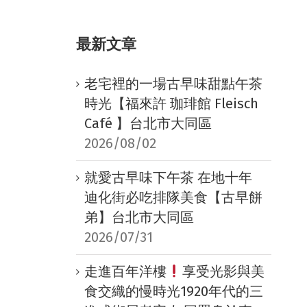
最新文章
老宅裡的一場古早味甜點午茶
時光【福來許 珈琲館 Fleisch
Café 】台北市大同區
2026/08/02
就愛古早味下午茶 在地十年
迪化街必吃排隊美食【古早餅
弟】台北市大同區
2026/07/31
走進百年洋樓
享受光影與美
食交織的慢時光1920年代的三