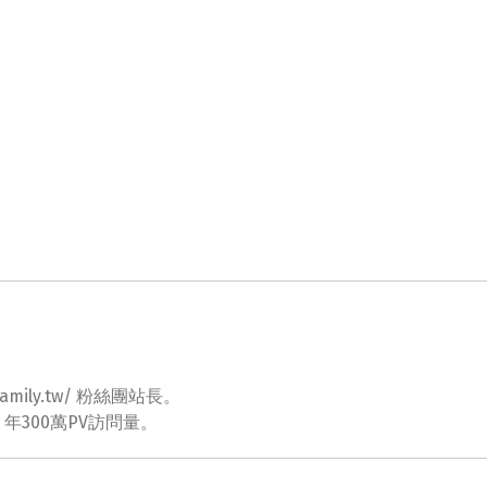
ovefamily.tw/ 粉絲團站長。
tw 年300萬PV訪問量。