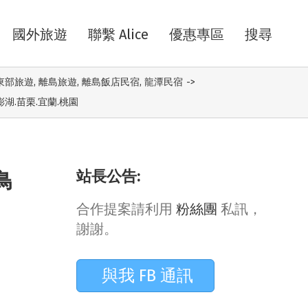
國外旅遊
聯繫 Alice
優惠專區
搜尋
東部旅遊
,
離島旅遊
,
離島飯店民宿
,
龍潭民宿
->
湖.苗栗.宜蘭.桃園
站長公告:
鳥
合作提案請利用
粉絲團
私訊，
謝謝。
與我 FB 通訊