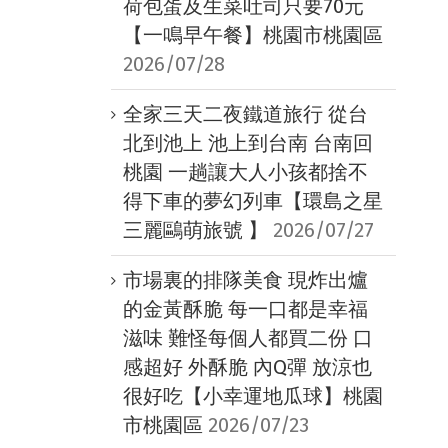
荷包蛋及生菜吐司只要70元
【一鳴早午餐】桃園市桃園區
2026/07/28
全家三天二夜鐵道旅行 從台
北到池上 池上到台南 台南回
桃園 一趟讓大人小孩都捨不
得下車的夢幻列車【環島之星
三麗鷗萌旅號 】
2026/07/27
市場裏的排隊美食 現炸出爐
的金黃酥脆 每一口都是幸福
滋味 難怪每個人都買二份 口
感超好 外酥脆 內Q彈 放涼也
很好吃【小幸運地瓜球】桃園
市桃園區
2026/07/23