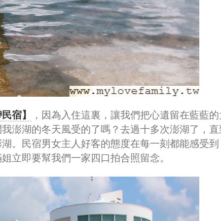
帶民宿】
，因為入住這裏，讓我們把心遺留在藍藍的
問我澎湖的冬天風受的了嗎？去過十多次澎湖了，直
澎湖。民宿男女主人好客的態度在每一刻都能感受到
滿姐立即要幫我們一家四口拍合照留念。