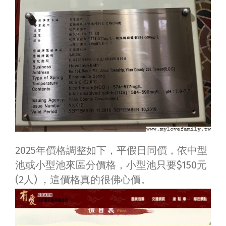
2025年價格調整如下，平假日同價，依中型
池或小型池來區分價格，小型池只要$150元
(2人) ，這價格真的很佛心價。