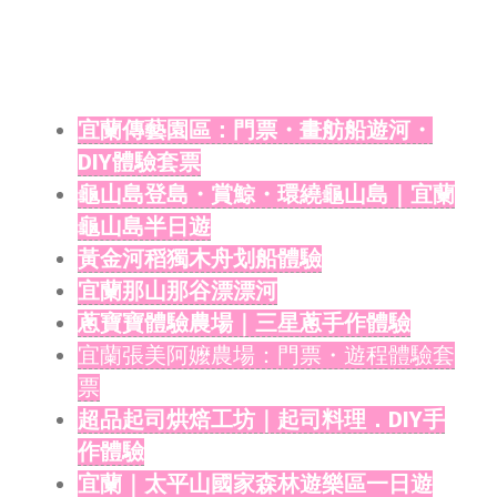
宜蘭傳藝園區：門票・畫舫船遊河・
DIY體驗套票
龜山島登島・賞鯨・環繞龜山島｜宜蘭
龜山島半日遊
黃金河稻獨木舟划船體驗
宜蘭那山那谷漂漂河
蔥寶寶體驗農場｜三星蔥手作體驗
宜蘭張美阿嬤農場：門票・遊程體驗套
票
超品起司烘焙工坊｜起司料理．DIY手
作體驗
宜蘭｜太平山國家森林遊樂區一日遊