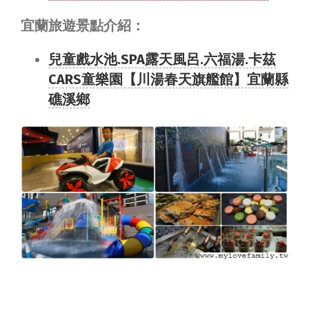
宜蘭旅遊景點介紹：
兒童戲水池.SPA露天風呂.六福湯.卡茲
CARS童樂園【川湯春天旗艦館】宜蘭縣
礁溪鄉