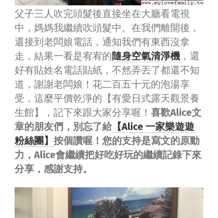
父子三人吹完頭髮後直接坐在大廳看電視
中，媽媽我繼續吹頭髮中。在我們離開後，
還接到老闆娘電話，通知我們有東西沒拿
走，結果一看是宥宥的
隨身空氣清淨機
，還
好有貼姓名電話貼紙，不然弄丟了都還不知
道，謝謝老闆娘！花二百五十元的泡湯享
受，這麼平價乾淨的【有愛日式露天觀景養
生館】，記下來跟大家分享喔！
喜歡Alice文
章的朋友們，別忘了給
【Alice 一家樂遊遊
粉絲團】
按個讚喔！您的支持是寫文的原動
力，Alice會繼續把好吃好玩的繼續記錄下來
分享，感謝支持。