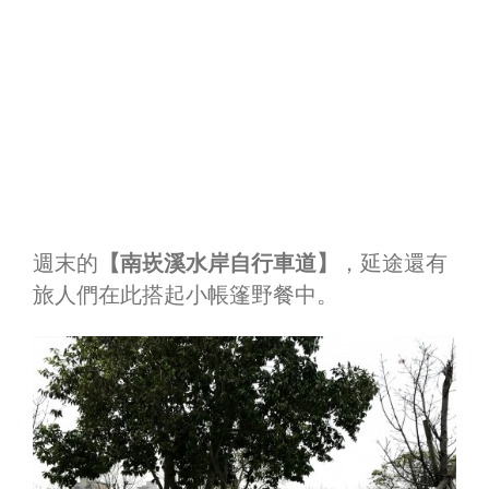
週末的
【南崁溪水岸自行車道】
，延途還有
旅人們在此搭起小帳篷野餐中。