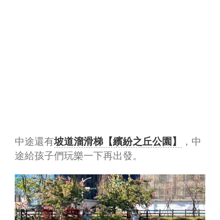
中途還有
坡道溜滑梯【繽紛之丘公園】
，中
途給孩子們玩樂一下再出發。