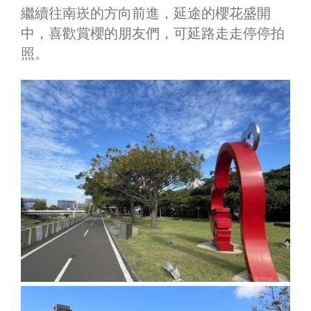
繼續往南崁的方向前進，延途的櫻花盛開
中，喜歡賞櫻的朋友們，可延路走走停停拍
照。